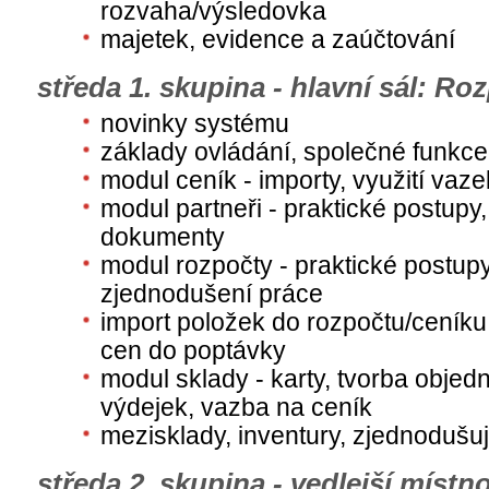
rozvaha/výsledovka
majetek, evidence a zaúčtování
středa 1. skupina - hlavní sál: Ro
novinky systému
základy ovládání, společné funkc
modul ceník - importy, využití vaz
modul partneři - praktické postupy
dokumenty
modul rozpočty - praktické postupy
zjednodušení práce
import položek do rozpočtu/ceníku
cen do poptávky
modul sklady - karty, tvorba objed
výdejek, vazba na ceník
mezisklady, inventury, zjednodušuj
středa 2. skupina - vedlejší místn