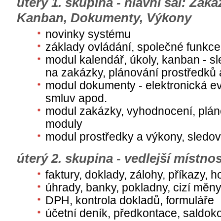
úterý 1. skupina - hlavní sál: Zak
Kanban, Dokumenty, Výkony
novinky systému
základy ovládání, společné funkc
modul kalendář, úkoly, kanban - s
na zakázky, plánování prostředků 
modul dokumenty - elektronická e
smluv apod.
modul zakázky, vyhodnocení, plán
moduly
modul prostředky a výkony, sledov
úterý 2. skupina - vedlejší místnos
faktury, doklady, zálohy, příkazy,
úhrady, banky, pokladny, cizí měn
DPH, kontrola dokladů, formuláře
účetní deník, předkontace, saldok