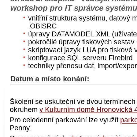
workshop pro IT správce systém
vnitřní struktura systému, datov
.OBISRC
úpravy DATAMODEL.XML (uživatels
pokročilé úpravy tiskových sestav
skriptovací jazyk LUA pro tiskové 
konfigurace SQL serveru Firebird
techniky přenosu dat, import/expor
Datum a místo konání:
Školení se uskuteční ve dvou termínec
okruhem
v Kulturním domě Hronovická 
Pro celodenní parkování lze využít
park
Penny.