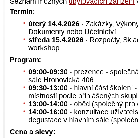
Seznam možných
ubytovacích zařízení
Termín:
úterý 14.4.2026
- Zakázky, Výkony
Dokumenty nebo Účetnictví
středa 15.4.2026
- Rozpočty, Skl
workshop
Program:
09:00-09:30
- prezence - společná
sále Hronovická 406
09:30-13:00
- hlavní část školení 
místností podle přihlášených skup
13:00-14:00
- oběd (společný pro
14:00-16:00
- konzultace uživate
degustace v hlavním sále (společn
Cena a slevy: