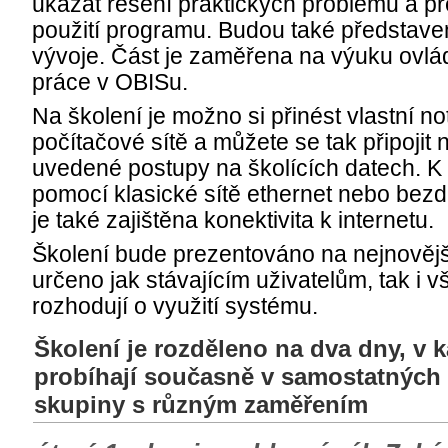
ukázat řešení praktických problémů a př
použití programu. Budou také představe
vývoje. Část je zaměřena na výuku ovlá
práce v OBISu.
Na školení je možno si přinést vlastní n
počítačové sítě a můžete se tak připojit
uvedené postupy na školících datech. K d
pomocí klasické sítě ethernet nebo bezd
je také zajištěna konektivita k internetu.
Školení bude prezentováno na nejnovějš
určeno jak stávajícím uživatelům, tak i 
rozhodují o využití systému.
Školení je rozděleno na dva dny, v
probíhají současně v samostatných
skupiny s různým zaměřením