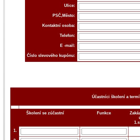
Ulice:
PSČ,Město:
Kontaktní osoba:
Telefon:
E -mail:
Číslo slevového kupónu:
Účastníci školení a term
Školení se zúčastní
Funkce
Zaká
1.
1.