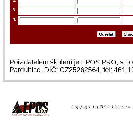
2.
3.
4.
Pořadatelem školení je EPOS PRO, s.r.o
Pardubice, DIČ: CZ25262564, tel: 461 1
Copyright (c) EPOS PRO s.r.o.
EPOS
PRO
s.r.o.