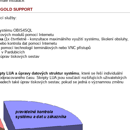
malé instalace.
 - GOLD SUPPORT
cí služby:
 systému OBIS4SQL
tových modulů pomocí Internetu
ka
(1x čtvrtletně - konzultace maximálního využití systému, školení obsluhy,
nebo kontrola dat pomocí Internetu
pomocí technologií terminálových nebo VNC přístupů
 v Pardubicích
 úprav tiskových sestav
ripty LUA a úpravy datových struktur systému
, které se řeší individuální
odpracovaného času. Skripty LUA jsou součástí rozšiřujících uživatelských
ípadech také úprav tiskových sestav, pokud se jedná o významnou změnu