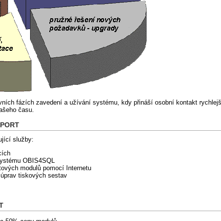
ních fázích zavedení a užívání systému, kdy přináší osobní kontakt rychlejš
ašeho času.
UPPORT
jící služby:
cích
 systému OBIS4SQL
tových modulů pomocí Internetu
 úprav tiskových sestav
T