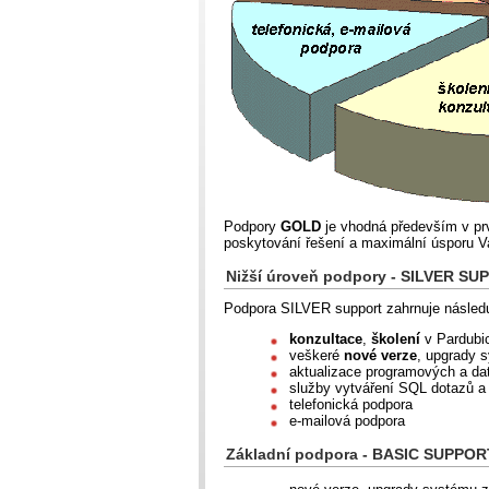
Podpory
GOLD
je vhodná především v prv
poskytování řešení a maximální úsporu V
Nižší úroveň podpory - SILVER S
Podpora SILVER support zahrnuje následu
konzultace
,
školení
v Pardubi
veškeré
nové verze
, upgrady
aktualizace programových a da
služby vytváření SQL dotazů a
telefonická podpora
e-mailová podpora
Základní podpora - BASIC SUPPOR