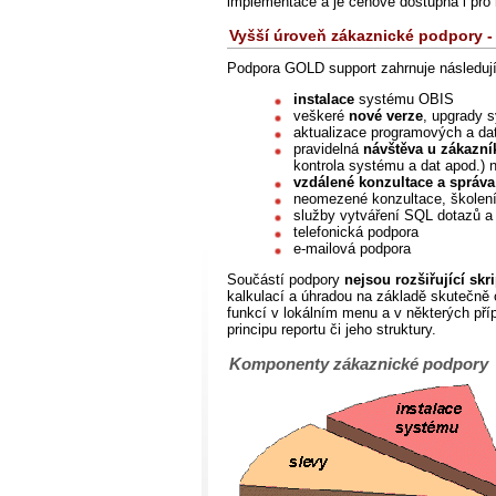
implementace a je cenově dostupná i pro 
Vyšší úroveň zákaznické podpory
Podpora GOLD support zahrnuje následují
instalace
systému OBIS
veškeré
nové verze
, upgrady
aktualizace programových a da
pravidelná
návštěva u zákazní
kontrola systému a dat apod.) 
vzdálené konzultace a správa
neomezené konzultace, školení
služby vytváření SQL dotazů a
telefonická podpora
e-mailová podpora
Součástí podpory
nejsou rozšiřující sk
kalkulací a úhradou na základě skutečně 
funkcí v lokálním menu a v některých př
principu reportu či jeho struktury.
Komponenty zákaznické podpory