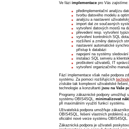
Ve fázi
implementace
pro Vás zajistíme:
předimplementační analýzu dat
tvorbu datového modelu a optim
analýzu a nastavení uživatels
import dat ze současných syst
vytvoření datových mostů na da
převedení resp. vytvoření typi
vytvoření kontrolních SQL dotaz
rozšíření a změny datových str
nastavení automatické synchro
přístup k databázi
napojení na systémy sledování
instalaci SQL serveru a klients
proškolení uživatelů, IT správ
vytvoření organizačního manuá
Fází implementace však naše podpora zd
systému. Za pomoci rozšiřujících
technol
získáte tak komplexní uživatelské řešení
technologie a konzultanti
jsou na Vaše p
Programy zákaznické podpory umožňují u
systému OBIS4SQL,
minimalizovat nák
při maximálním využití funkcí systému.
Uživatelská podpora umožňuje zákazníko
OBIS4SQL, řešení vlastních problémů a p
oficiální nové verze systému OBIS4SQL.
Zákaznická podpora je uživateli poskytov