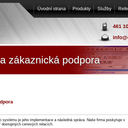
Úvodní strana
Produkty
Služby
Refe
461 1
info@
EPOS
PRO
a zákaznická podpora
s.r.o.
odpora
o systému je jeho implementace a následná správa. Naše firma poskytuje v
 dostupných cenových relacích.