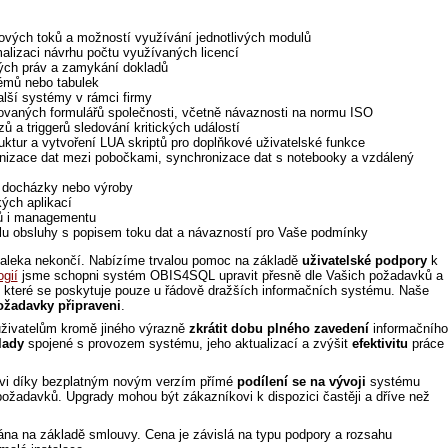
ových toků a možností využívání jednotlivých modulů
alizaci návrhu počtu využívaných licencí
kých práv a zamykání dokladů
émů nebo tabulek
lší systémy v rámci firmy
zovaných formulářů společnosti, včetně návaznosti na normu ISO
ů a triggerů sledování kritických událostí
uktur a vytvoření LUA skriptů pro doplňkové uživatelské funkce
nizace dat mezi pobočkami, synchronizace dat s notebooky a vzdálený
 docházky nebo výroby
kých aplikací
ců i managementu
lu obsluhy s popisem toku dat a návazností pro Vaše podmínky
aleka nekončí. Nabízíme trvalou pomoc na základě
uživatelské podpory
k
ogií
jsme schopni systém OBIS4SQL upravit přesně dle Vašich požadavků a
, které se poskytuje pouze u řádově dražších informačních systému. Naše
ožadavky připraveni
.
živatelům kromě jiného výrazně
zkrátit dobu plného zavedení
informačního
lady
spojené s provozem systému, jeho aktualizací a zvýšit
efektivitu
práce
vi díky bezplatným novým verzím přímé
podílení se na vývoji
systému
ožadavků. Upgrady mohou být zákazníkovi k dispozici častěji a dříve než
ána na základě smlouvy. Cena je závislá na typu podpory a rozsahu