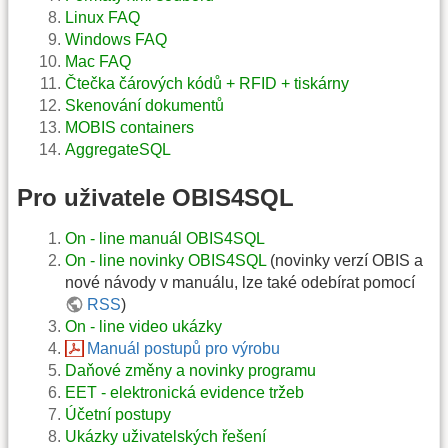
Linux FAQ
Windows FAQ
Mac FAQ
Čtečka čárových kódů + RFID + tiskárny
Skenování dokumentů
MOBIS containers
AggregateSQL
Pro uživatele OBIS4SQL
On - line manuál OBIS4SQL
On - line novinky OBIS4SQL
(novinky verzí OBIS a
nové návody v manuálu, lze také odebírat pomocí
RSS
)
On - line video ukázky
Manuál postupů pro výrobu
Daňové změny a novinky programu
EET - elektronická evidence tržeb
Účetní postupy
Ukázky uživatelských řešení