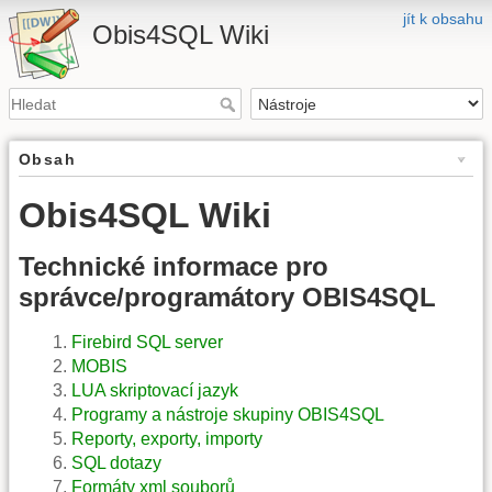
jít k obsahu
Obis4SQL Wiki
Obsah
Obis4SQL Wiki
Technické informace pro
správce/programátory OBIS4SQL
Firebird SQL server
MOBIS
LUA skriptovací jazyk
Programy a nástroje skupiny OBIS4SQL
Reporty, exporty, importy
SQL dotazy
Formáty xml souborů