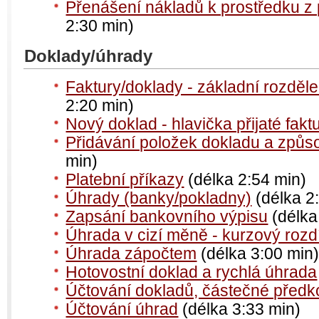
Přenášení nákladů k prostředku z 
2:30 min)
Doklady/úhrady
Faktury/doklady - základní rozděl
2:20 min)
Nový doklad - hlavička přijaté fakt
Přidávání položek dokladu a způ
min)
Platební příkazy
(délka 2:54 min)
Úhrady (banky/pokladny)
(délka 2
Zapsání bankovního výpisu
(délka
Úhrada v cizí měně - kurzový rozdí
Úhrada zápočtem
(délka 3:00 min
Hotovostní doklad a rychlá úhrada
Účtování dokladů, částečné předk
Účtování úhrad
(délka 3:33 min)