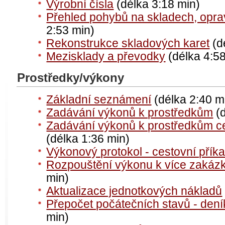
Výrobní čísla
(délka 3:18 min)
Přehled pohybů na skladech, opra
2:53 min)
Rekonstrukce skladových karet
(d
Mezisklady a převodky
(délka 4:58
Prostředky/výkony
Základní seznámení
(délka 2:40 m
Zadávání výkonů k prostředkům
(d
Zadávání výkonů k prostředkům c
(délka 1:36 min)
Výkonový protokol - cestovní přík
Rozpouštění výkonu k více zakázk
min)
Aktualizace jednotkových nákladů
Přepočet počátečních stavů - deník
min)