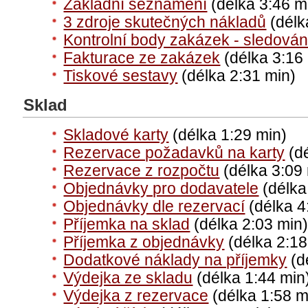
Základní seznámení
(délka 3:46 m
3 zdroje skutečných nákladů
(délk
Kontrolní body zakázek - sledová
Fakturace ze zakázek
(délka 3:16
Tiskové sestavy
(délka 2:31 min)
Sklad
Skladové karty
(délka 1:29 min)
Rezervace požadavků na karty
(dé
Rezervace z rozpočtu
(délka 3:09
Objednávky pro dodavatele
(délka
Objednávky dle rezervací
(délka 4
Příjemka na sklad
(délka 2:03 min
Příjemka z objednávky
(délka 2:18
Dodatkové náklady na příjemky
(d
Výdejka ze skladu
(délka 1:44 min
Výdejka z rezervace
(délka 1:58 m