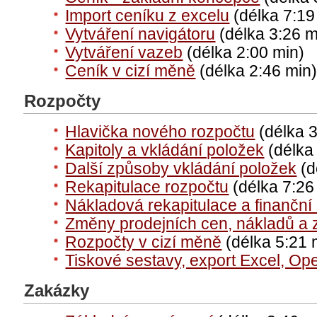
Import ceníku z excelu
(délka 7:19
Vytváření navigátoru
(délka 3:26 m
Vytváření vazeb
(délka 2:00 min)
Ceník v cizí měně
(délka 2:46 min
Rozpočty
Hlavička nového rozpočtu
(délka 3
Kapitoly a vkládání položek
(délka
Další způsoby vkládání položek
(d
Rekapitulace rozpočtu
(délka 7:26
Nákladová rekapitulace a finanční
Změny prodejních cen, nákladů a 
Rozpočty v cizí měně
(délka 5:21 
Tiskové sestavy, export Excel, Op
Zakázky