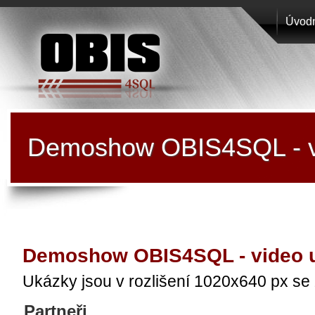
Úvodn
EPOS
PRO
Demoshow OBIS4SQL - v
s.r.o.
Demoshow OBIS4SQL - video 
Ukázky jsou v rozlišení 1020x640 px se
Partneři