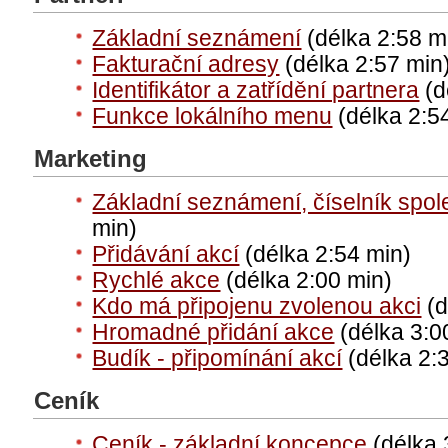
Základní seznámení
(délka 2:58 m
Fakturační adresy
(délka 2:57 min
Identifikátor a zatřídění partnera
(d
Funkce lokálního menu
(délka 2:5
Marketing
Základní seznámení, číselník spol
min)
Přidávání akcí
(délka 2:54 min)
Rychlé akce
(délka 2:00 min)
Kdo má připojenu zvolenou akci
(d
Hromadné přidání akce
(délka 3:0
Budík - připomínání akcí
(délka 2:
Ceník
Ceník - základní koncepce
(délka 