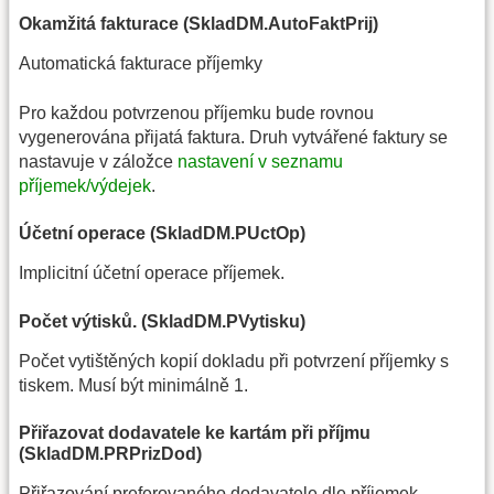
Okamžitá fakturace (SkladDM.AutoFaktPrij)
Automatická fakturace příjemky
Pro každou potvrzenou příjemku bude rovnou
vygenerována přijatá faktura. Druh vytvářené faktury se
nastavuje v záložce
nastavení v seznamu
příjemek/výdejek
.
Účetní operace (SkladDM.PUctOp)
Implicitní účetní operace příjemek.
Počet výtisků. (SkladDM.PVytisku)
Počet vytištěných kopií dokladu při potvrzení příjemky s
tiskem. Musí být minimálně 1.
Přiřazovat dodavatele ke kartám při příjmu
(SkladDM.PRPrizDod)
Přiřazování preferovaného dodavatele dle příjemek