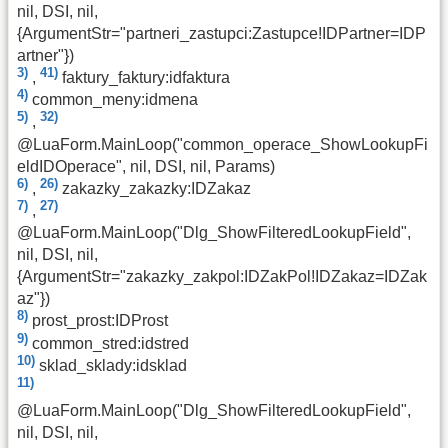
nil, DSI, nil,
{ArgumentStr="partneri_zastupci:Zastupce!IDPartner=IDP
artner"})
3)
41)
,
faktury_faktury:idfaktura
4)
common_meny:idmena
5)
32)
,
@LuaForm.MainLoop("common_operace_ShowLookupFi
eldIDOperace", nil, DSI, nil, Params)
6)
26)
,
zakazky_zakazky:IDZakaz
7)
27)
,
@LuaForm.MainLoop("Dlg_ShowFilteredLookupField",
nil, DSI, nil,
{ArgumentStr="zakazky_zakpol:IDZakPol!IDZakaz=IDZak
az"})
8)
prost_prost:IDProst
9)
common_stred:idstred
10)
sklad_sklady:idsklad
11)
@LuaForm.MainLoop("Dlg_ShowFilteredLookupField",
nil, DSI, nil,