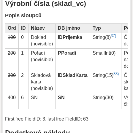
Výrobní čísla (sklad_vc)
Popis sloupců
Ord
ID
Název
DB jméno
Typ
Pop
37)
100
0
Doklad
IDPrijemka
Čísl
String(8)
(novisible)
dok
200
1
Pořadí
PPoradi
SmallInt(0)
Poř
(novisible)
na
dok
38)
300
2
Skladová
IDSkladKarta
Čísl
String(15)
karta
skl
(novisible)
kart
400
6
SN
SN
String(30)
Výr
čísl
First free FieldID: 3, last free FieldID: 63
Dodatkové náklady