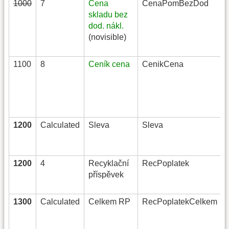
1000
7
Cena
CenaPomBezDod
skladu bez
dod. nákl.
(novisible)
1100
8
Ceník cena
CenikCena
1200
Calculated
Sleva
Sleva
1200
4
Recyklační
RecPoplatek
příspěvek
1300
Calculated
Celkem RP
RecPoplatekCelkem