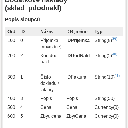
(sklad_pdodnakl)
Popis sloupců
Ord
ID
Název
DB jméno
Typ
P
39)
100
0
Příjemka
IDPrijemka
P
String(8)
(novisible)
40)
200
2
Kód dod.
IDDodNakl
K
String(5)
nákl.
d
n
41)
300
1
Číslo
IDFaktura
Č
String(10)
dokladu /
/
faktury
400
3
Popis
Popis
String(50)
P
500
4
Cena
Cena
Currency(0)
C
600
5
Zbyt. cena
ZbytCena
Currency(0)
Z
n