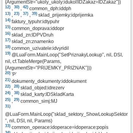
{ArgumentStr="ukoly_ukoly:idukol!IDZakaz=IDZakaz"})
12)
30)
42)
,
,
common_dph:iddph
13)
23)
37)
39)
,
,
,
sklad_prijemky:idprijemka
14)
faktury_typuhr:idtypuhr
15)
common_doprava:iddopr
16)
sklad_zn:IDPVDruh
17)
sklad_zn:znamenko
18)
common_uzivatele:idvyridil
19)
@LuaForm.MainLoop("SetPriznakyLookup", nil, DSI,
nil, cf.TableMerge(Params,
{ArgumentStr="PRIJEMKY_PRIZNAK"}))
20)
'P'
21)
dokumenty_dokumenty:iddokument
22)
28)
,
sklad_objed:idrezerv
24)
38)
,
sklad_karty:IDSkladKarta
25)
29)
,
common_simj:MJ
31)
@LuaForm.MainLoop("sklad_sektory_ShowLookupSektor
", nil, DSI, nil, Params)
33)
common_operace:idoperace=idoperace:popis
34)