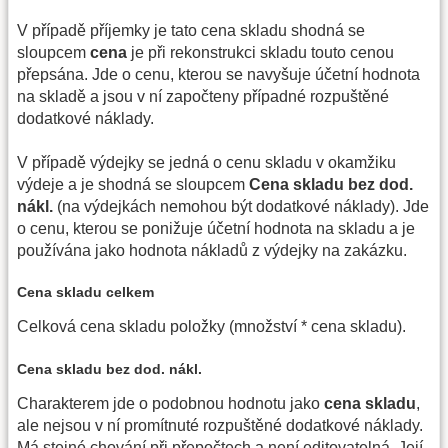
V případě příjemky je tato cena skladu shodná se
sloupcem
cena
je při rekonstrukci skladu touto cenou
přepsána. Jde o cenu, kterou se navyšuje účetní hodnota
na skladě a jsou v ní započteny případné rozpuštěné
dodatkové náklady.
V případě výdejky se jedná o cenu skladu v okamžiku
výdeje a je shodná se sloupcem
Cena skladu bez dod.
nákl.
(na výdejkách nemohou být dodatkové náklady). Jde
o cenu, kterou se ponižuje účetní hodnota na skladu a je
používána jako hodnota nákladů z výdejky na zakázku.
Cena skladu celkem
Celková cena skladu položky (množství * cena skladu).
Cena skladu bez dod. nákl.
Charakterem jde o podobnou hodnotu jako
cena skladu
,
ale nejsou v ní promítnuté rozpuštěné dodatkové náklady.
Má stejné chování při přepočtech a není editovatelná. Její