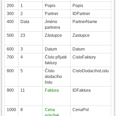
200
1
Popis
Popis
S
300
2
Partner
IDPartner
S
400
Data
Jméno
PartnerName
S
partnera
500
23
Zástupce
Zastupce
S
600
3
Datum
Datum
D
700
4
Číslo přijaté
CisloFaktury
S
faktury
800
5
Číslo
CisloDodacihoListu
S
dodacího
listu
900
11
Faktura
IDFaktura
S
1000
8
Cena
CenaPol
C
položek