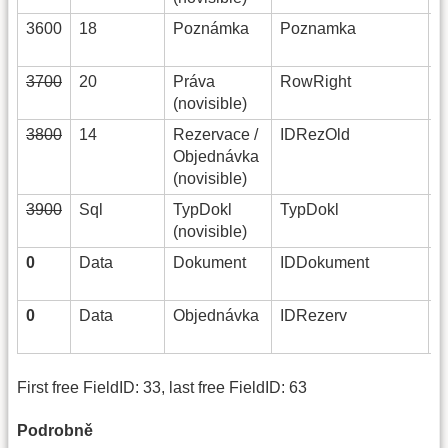
3600
18
Poznámka
Poznamka
M
3700
20
Práva
RowRight
R
(novisible)
3800
14
Rezervace /
IDRezOld
S
Objednávka
(novisible)
3900
Sql
TypDokl
TypDokl
S
(novisible)
0
Data
Dokument
IDDokument
S
0
Data
Objednávka
IDRezerv
S
First free FieldID: 33, last free FieldID: 63
Podrobně