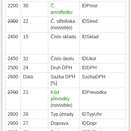
2200
30
Č.
IDProst
S
prostředku
2300
22
Č. střediska
IDStred
S
(novisible)
2400
15
Číslo skladu
IDSklad
S
2450
31
Číslo úkolu
IDUkol
S
2500
24
Druh DPH
IDDPH
S
2600
Data
Sazba DPH
SazbaDPH
F
[%]
2700
21
Kód
IDPrevodka
S
převodky
(novisible)
2800
26
Typ úhrady
IDTypUhr
S
2900
27
Doprava
IDDopr
S