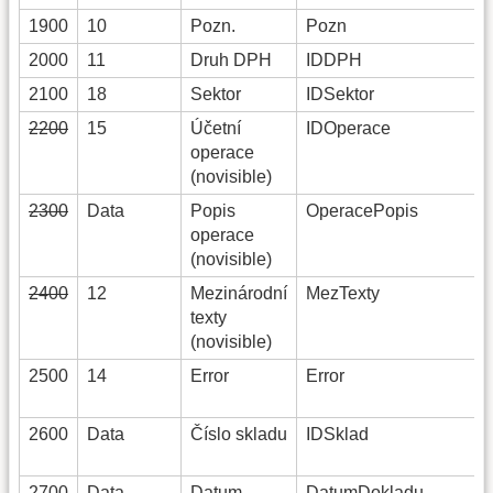
1900
10
Pozn.
Pozn
2000
11
Druh DPH
IDDPH
2100
18
Sektor
IDSektor
2200
15
Účetní
IDOperace
operace
(novisible)
2300
Data
Popis
OperacePopis
operace
(novisible)
2400
12
Mezinárodní
MezTexty
texty
(novisible)
2500
14
Error
Error
2600
Data
Číslo skladu
IDSklad
2700
Data
Datum
DatumDokladu