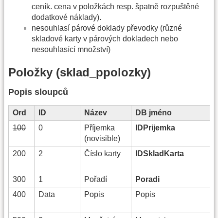
ceník. cena v položkách resp. špatně rozpuštěné
dodatkové náklady).
nesouhlasí párové doklady převodky (různé
skladové karty v párových dokladech nebo
nesouhlasící množství)
Položky (sklad_ppolozky)
Popis sloupců
Ord
ID
Název
DB jméno
100
0
Příjemka
IDPrijemka
(novisible)
200
2
Číslo karty
IDSkladKarta
300
1
Pořadí
Poradi
400
Data
Popis
Popis