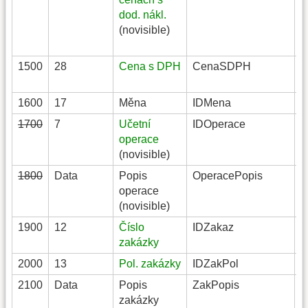
dod. nákl.
(novisible)
1500
28
Cena s DPH
CenaSDPH
C
1600
17
Měna
IDMena
S
1700
7
Učetní
IDOperace
S
operace
(novisible)
1800
Data
Popis
OperacePopis
S
operace
(novisible)
1900
12
Číslo
IDZakaz
S
zakázky
2000
13
Pol. zakázky
IDZakPol
S
2100
Data
Popis
ZakPopis
S
zakázky