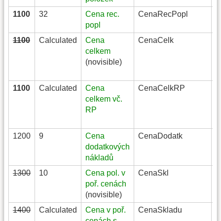
1100
32
Cena rec.
CenaRecPopl
C
popl
1100
Calculated
Cena
CenaCelk
C
celkem
(novisible)
1100
Calculated
Cena
CenaCelkRP
C
celkem vč.
RP
1200
9
Cena
CenaDodatk
C
dodatkových
nákladů
1300
10
Cena pol. v
CenaSkl
C
poř. cenách
(novisible)
1400
Calculated
Cena v poř.
CenaSkladu
C
cenách s