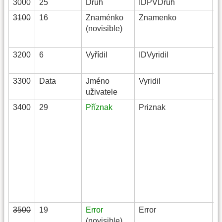
3000
25
Druh
IDPVDruh
S
3100
16
Znaménko
Znamenko
S
(novisible)
3200
6
Vyřídil
IDVyridil
S
3300
Data
Jméno
Vyridil
S
uživatele
3400
29
Příznak
Priznak
S
3500
19
Error
Error
S
(novisible)