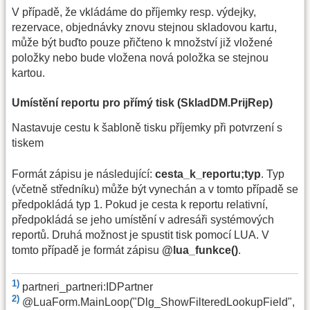
V případě, že vkládáme do příjemky resp. výdejky,
rezervace, objednávky znovu stejnou skladovou kartu,
může být buďto pouze přičteno k množství již vložené
položky nebo bude vložena nová položka se stejnou
kartou.
Umístění reportu pro přímý tisk (SkladDM.PrijRep)
Nastavuje cestu k šabloně tisku příjemky při potvrzení s
tiskem
Formát zápisu je následující:
cesta_k_reportu;typ
. Typ
(včetně středníku) může být vynechán a v tomto případě se
předpokládá typ 1. Pokud je cesta k reportu relativní,
předpokládá se jeho umístění v adresáři systémových
reportů. Druhá možnost je spustit tisk pomocí LUA. V
tomto případě je formát zápisu
@lua_funkce()
.
1)
partneri_partneri:IDPartner
2)
@LuaForm.MainLoop("Dlg_ShowFilteredLookupField",