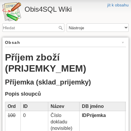
jít k obsahu
Obis4SQL Wiki
Obsah
Příjem zboží
(PRIJEMKY_MEM)
Příjemka (sklad_prijemky)
Popis sloupců
Ord
ID
Název
DB jméno
T
100
0
Číslo
IDPrijemka
S
dokladu
(novisible)