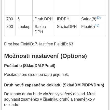
c
d
n
42)
700
6
Druh DPH
IDDPH
K
String(8)
43)
800
Lookup
Sazba
SazbaDPH
S
Float(0)
DPH
č
First free FieldID: 7, last free FieldID: 63
Možnosti nastavení (Options)
Počítadlo (SkladDM.PPocit)
Počítadlo pro číselnou řadu příjemek.
Druh nově zapsaného dokladu (SkladDM.PIDPVDruh)
Do tohoto druhu bude vložen vytvořený doklad. Musí
souhlasit znaménko v číselníku druhů a znaménko v
dokladu.