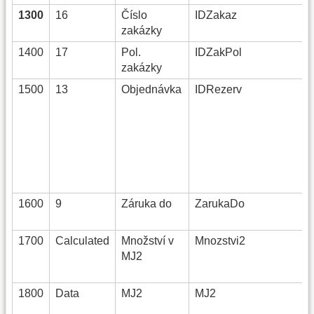
1300
16
Číslo
IDZakaz
zakázky
1400
17
Pol.
IDZakPol
zakázky
1500
13
Objednávka
IDRezerv
1600
9
Záruka do
ZarukaDo
1700
Calculated
Množství v
Mnozstvi2
MJ2
1800
Data
MJ2
MJ2