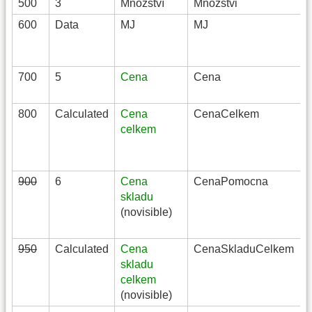
500
3
Množství
Mnozstvi
600
Data
MJ
MJ
700
5
Cena
Cena
800
Calculated
Cena
CenaCelkem
celkem
900
6
Cena
CenaPomocna
skladu
(novisible)
950
Calculated
Cena
CenaSkladuCelkem
skladu
celkem
(novisible)