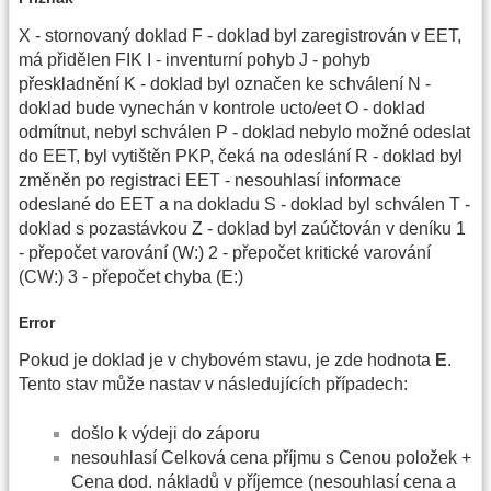
X - stornovaný doklad F - doklad byl zaregistrován v EET,
má přidělen FIK I - inventurní pohyb J - pohyb
přeskladnění K - doklad byl označen ke schválení N -
doklad bude vynechán v kontrole ucto/eet O - doklad
odmítnut, nebyl schválen P - doklad nebylo možné odeslat
do EET, byl vytištěn PKP, čeká na odeslání R - doklad byl
změněn po registraci EET - nesouhlasí informace
odeslané do EET a na dokladu S - doklad byl schválen T -
doklad s pozastávkou Z - doklad byl zaúčtován v deníku 1
- přepočet varování (W:) 2 - přepočet kritické varování
(CW:) 3 - přepočet chyba (E:)
Error
Pokud je doklad je v chybovém stavu, je zde hodnota
E
.
Tento stav může nastav v následujících případech:
došlo k výdeji do záporu
nesouhlasí Celková cena příjmu s Cenou položek +
Cena dod. nákladů v příjemce (nesouhlasí cena a