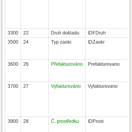
3300
22
Druh dokladu
IDFDruh
3500
24
Typ zaokr.
IDZaokr
3600
26
Přefakturováno
Prefakturovano
3700
27
Vyfakturováno
Vyfakturovano
3900
28
Č. prostředku
IDProst