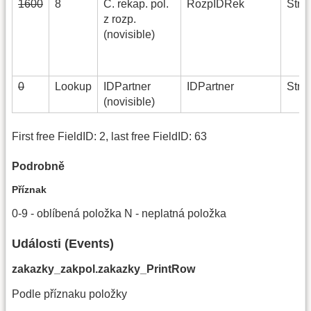
1600
8
Č. rekap. pol.
RozpIDRek
Strin
z rozp.
(novisible)
0
Lookup
IDPartner
IDPartner
Strin
(novisible)
First free FieldID: 2, last free FieldID: 63
Podrobně
Příznak
0-9 - oblíbená položka N - neplatná položka
Události (Events)
zakazky_zakpol.zakazky_PrintRow
Podle příznaku položky