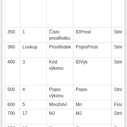
350
1
Číslo
IDProst
String
prostředku
360
Lookup
Prostředek
PopisProst
String
400
3
Kód
IDVyk
String
výkonu
500
4
Popis
Popis
String
výkonu
600
5
Množství
Mn
Float(
700
17
MJ
MJ
String