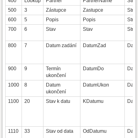
400
Lookup
Partner
PartnerName
Strin
500
3
Zástupce
Zastupce
Strin
600
5
Popis
Popis
Strin
700
6
Stav
Stav
Strin
800
7
Datum zadání
DatumZad
Date
900
9
Termín
DatumDo
Date
ukončení
1000
8
Datum
DatumUkon
Date
ukončení
1100
20
Stav k datu
KDatumu
Date
1110
33
Stav od data
OdDatumu
Date