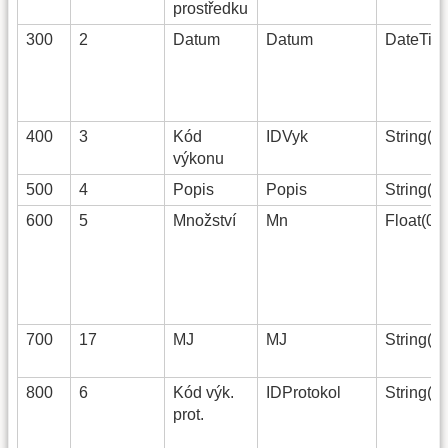
prostředku
300
2
Datum
Datum
DateTim
400
3
Kód
IDVyk
String(15
výkonu
500
4
Popis
Popis
String(50
600
5
Množství
Mn
Float(0)
700
17
MJ
MJ
String(4)
800
6
Kód výk.
IDProtokol
String(15
prot.