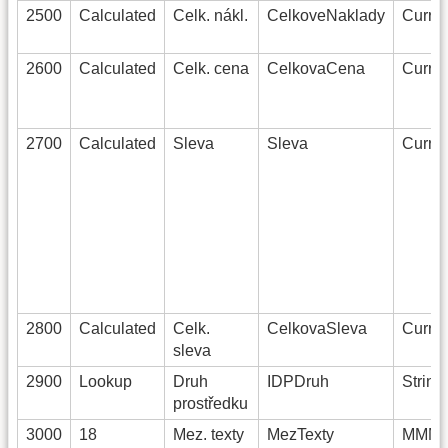
2500
Calculated
Celk. nákl.
CelkoveNaklady
Curren
2600
Calculated
Celk. cena
CelkovaCena
Curren
2700
Calculated
Sleva
Sleva
Curren
2800
Calculated
Celk.
CelkovaSleva
Curren
sleva
2900
Lookup
Druh
IDPDruh
String
prostředku
3000
18
Mez. texty
MezTexty
MMMe