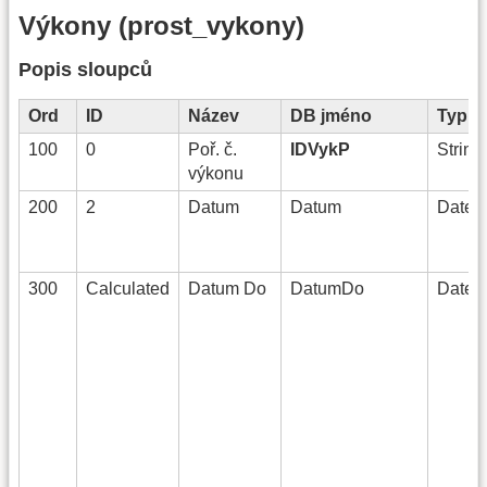
Výkony (prost_vykony)
Popis sloupců
Ord
ID
Název
DB jméno
Typ
100
0
Poř. č.
IDVykP
String
výkonu
200
2
Datum
Datum
DateT
300
Calculated
Datum Do
DatumDo
DateT