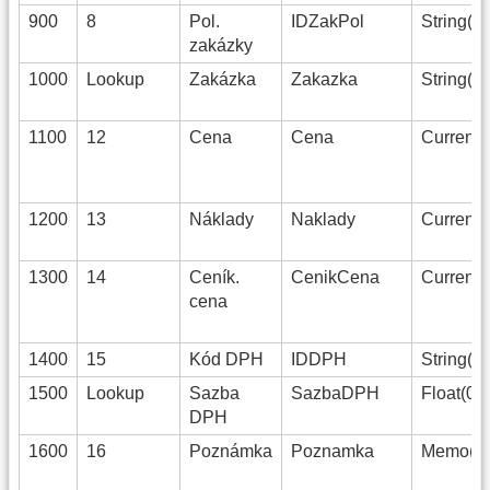
900
8
Pol.
IDZakPol
String(15
zakázky
1000
Lookup
Zakázka
Zakazka
String(50
1100
12
Cena
Cena
Currency
1200
13
Náklady
Naklady
Currency
1300
14
Ceník.
CenikCena
Currency
cena
1400
15
Kód DPH
IDDPH
String(8)
4
1500
Lookup
Sazba
SazbaDPH
Float(0)
DPH
1600
16
Poznámka
Poznamka
Memo(0)