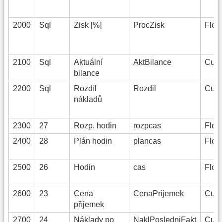
2000
Sql
Zisk [%]
ProcZisk
Float
2100
Sql
Aktuální
AktBilance
Curr
bilance
2200
Sql
Rozdíl
Rozdil
Curr
nákladů
2300
27
Rozp. hodin
rozpcas
Float
2400
28
Plán hodin
plancas
Float
2500
26
Hodin
cas
Float
2600
23
Cena
CenaPrijemek
Curr
příjemek
2700
24
Náklady po
NaklPosledniFakt
Curr