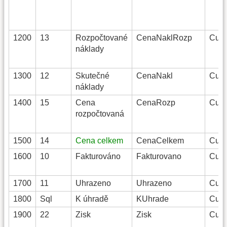
1200
13
Rozpočtované
CenaNaklRozp
Curr
náklady
1300
12
Skutečné
CenaNakl
Curr
náklady
1400
15
Cena
CenaRozp
Curr
rozpočtovaná
1500
14
Cena celkem
CenaCelkem
Curr
1600
10
Fakturováno
Fakturovano
Curr
1700
11
Uhrazeno
Uhrazeno
Curr
1800
Sql
K úhradě
KUhrade
Curr
1900
22
Zisk
Zisk
Curr