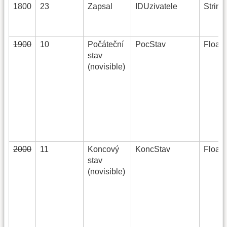
1800
23
Zapsal
IDUzivatele
String
1900
10
Počáteční
PocStav
Float(
stav
(novisible)
2000
11
Koncový
KoncStav
Float(
stav
(novisible)