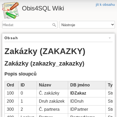
jít k obsahu
Obis4SQL Wiki
Obsah
Zakázky (ZAKAZKY)
Zakázky (zakazky_zakazky)
Popis sloupců
Ord
ID
Název
DB jméno
Typ
100
0
Č. zakázky
IDZakaz
Strin
200
1
Druh zakázek
IDDruh
Strin
300
2
Č. partnera
IDPartner
Strin