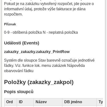
Pokud je na zakázku vytvořený rozpočet, jde pouze o
informativní údaj, protože výše fakturace je dána
rozpočtem.
Příznak
0-9 - oblíbená položka N - neplatná položka
Události (Events)
zakazky_zakazky.zakazky_PrintRow
Systém dle sloupce Stav barevně označuje jednotlivé
řádky. Viz. funkce lok. menu zakázek Nápověda
obarvování řádku
Položky (zakazky_zakpol)
Popis sloupců
Ord
ID
Název
DB jméno
Typ