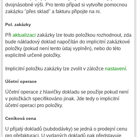
dvojnásobné výši. Pro tento případ si vytvořte pomocnou
zakázku "přes sklad" a fakturu připojte na ni.
Pol. zakázky
Při
aktualizaci
zakázky lze touto položkou rozhodnout, zda
bude nákladový doklad napočítán do implicitní zakázkové
položky (pokud není tento údaj vyplněn), nebo do této
explicitně určené položky.
Implicitní položku zakázky lze zvolit v záložce
nastavení
.
Účetní operace
Účetní operace z hlavičky dokladu se použije pokud není
v položkách specifikováno jinak. Jde tedy o implicitní
účetní operaci pro položky.
Ceníková cena
U přijatý dokladů (subdodávky) se jedná o prodejní cenu
pro přefakturaci. U vydaných dokladů pak představuje