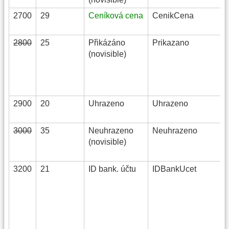
2700
29
Ceníková cena
CenikCena
2800
25
Přikázáno
Prikazano
(novisible)
2900
20
Uhrazeno
Uhrazeno
3000
35
Neuhrazeno
Neuhrazeno
(novisible)
3200
21
ID bank. účtu
IDBankUcet