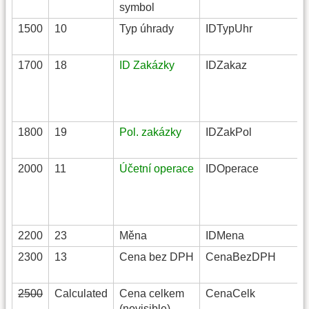
symbol
1500
10
Typ úhrady
IDTypUhr
1700
18
ID Zakázky
IDZakaz
1800
19
Pol. zakázky
IDZakPol
2000
11
Účetní operace
IDOperace
2200
23
Měna
IDMena
2300
13
Cena bez DPH
CenaBezDPH
2500
Calculated
Cena celkem
CenaCelk
(novisible)