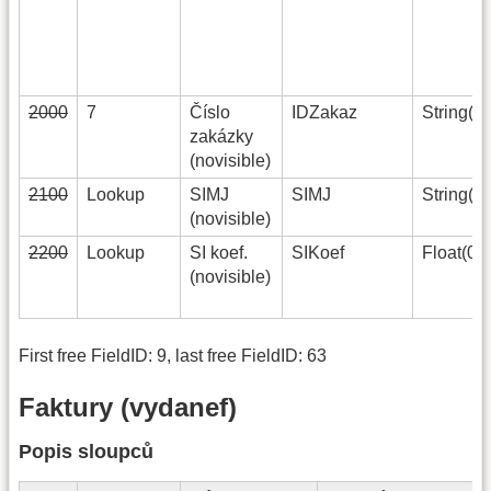
2000
7
Číslo
IDZakaz
String(15
zakázky
(novisible)
2100
Lookup
SIMJ
SIMJ
String(10
(novisible)
4
2200
Lookup
SI koef.
SIKoef
Float(0)
(novisible)
First free FieldID: 9, last free FieldID: 63
Faktury (vydanef)
Popis sloupců