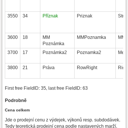
3550
34
Příznak
Priznak
Strin
3600
18
MM
MMPoznamka
MMM
Poznámka
3700
17
Poznámka2
Poznamka2
Mem
3800
21
Práva
RowRight
Righ
First free FieldID: 35, last free FieldID: 63
Podrobně
Cena celkem
Jde o prodejní cenu z výdejek, výkonů resp. subdodávek.
Tedy teoretická prodejní cena podle nastavených marží.