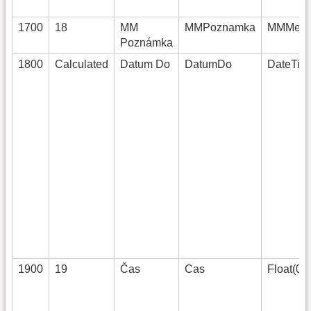
1700
18
MM
MMPoznamka
MMMemo
Poznámka
1800
Calculated
Datum Do
DatumDo
DateTim
1900
19
Čas
Cas
Float(0)