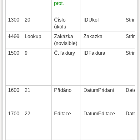
prot.
1300
20
Číslo
IDUkol
String
úkolu
1400
Lookup
Zakázka
Zakazka
String
(novisible)
1500
9
Č. faktury
IDFaktura
String
1600
21
Přidáno
DatumPridani
DateT
1700
22
Editace
DatumEditace
DateT