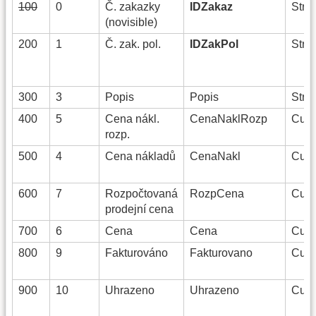
100
0
Č. zakazky
IDZakaz
Strin
(novisible)
200
1
Č. zak. pol.
IDZakPol
Strin
300
3
Popis
Popis
Strin
400
5
Cena nákl.
CenaNaklRozp
Curr
rozp.
500
4
Cena nákladů
CenaNakl
Curr
600
7
Rozpočtovaná
RozpCena
Curr
prodejní cena
700
6
Cena
Cena
Curr
800
9
Fakturováno
Fakturovano
Curr
900
10
Uhrazeno
Uhrazeno
Curr