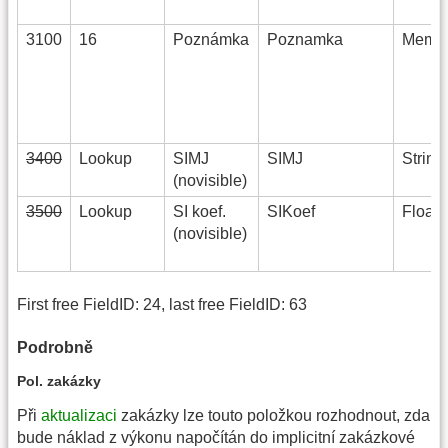
3100
16
Poznámka
Poznamka
Memo(
3400
Lookup
SIMJ
SIMJ
String
(novisible)
3500
Lookup
SI koef.
SIKoef
Float(
(novisible)
First free FieldID: 24, last free FieldID: 63
Podrobně
Pol. zakázky
Při
aktualizaci
zakázky lze touto položkou rozhodnout, zda
bude náklad z výkonu napočítán do implicitní zakázkové