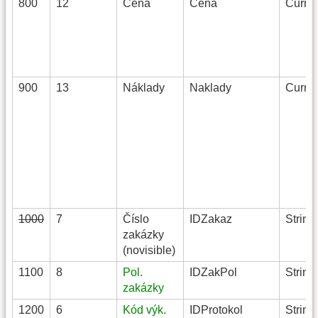
800
12
Cena
Cena
Curren
900
13
Náklady
Naklady
Curren
1000
7
Číslo
IDZakaz
String
zakázky
(novisible)
1100
8
Pol.
IDZakPol
String
zakázky
1200
6
Kód výk.
IDProtokol
String