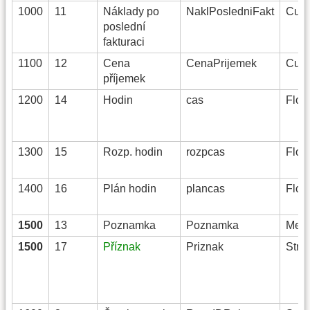
1000
11
Náklady po
NaklPosledniFakt
Curr
poslední
fakturaci
1100
12
Cena
CenaPrijemek
Curr
příjemek
1200
14
Hodin
cas
Float
1300
15
Rozp. hodin
rozpcas
Float
1400
16
Plán hodin
plancas
Float
1500
13
Poznamka
Poznamka
Mem
1500
17
Příznak
Priznak
Strin