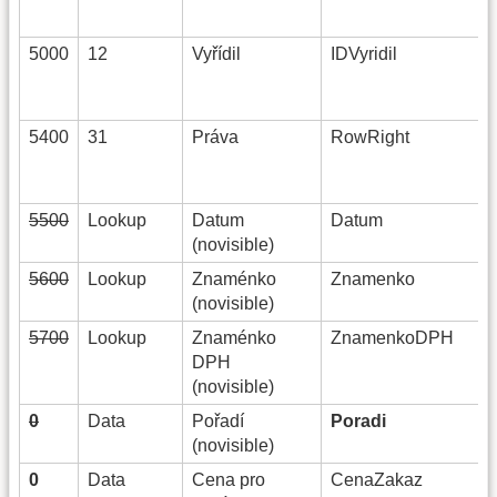
5000
12
Vyřídil
IDVyridil
5400
31
Práva
RowRight
5500
Lookup
Datum
Datum
(novisible)
5600
Lookup
Znaménko
Znamenko
(novisible)
5700
Lookup
Znaménko
ZnamenkoDPH
DPH
(novisible)
0
Data
Pořadí
Poradi
(novisible)
0
Data
Cena pro
CenaZakaz