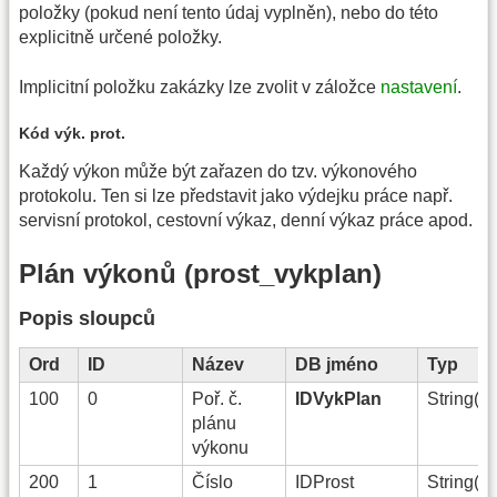
položky (pokud není tento údaj vyplněn), nebo do této
explicitně určené položky.
Implicitní položku zakázky lze zvolit v záložce
nastavení
.
Kód výk. prot.
Každý výkon může být zařazen do tzv. výkonového
protokolu. Ten si lze představit jako výdejku práce např.
servisní protokol, cestovní výkaz, denní výkaz práce apod.
Plán výkonů (prost_vykplan)
Popis sloupců
Ord
ID
Název
DB jméno
Typ
100
0
Poř. č.
IDVykPlan
String(15
plánu
výkonu
200
1
Číslo
IDProst
String(15