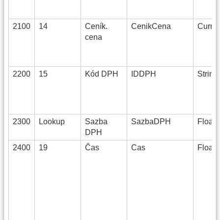
2100
14
Ceník.
CenikCena
Curren
cena
2200
15
Kód DPH
IDDPH
String
2300
Lookup
Sazba
SazbaDPH
Float(
DPH
2400
19
Čas
Cas
Float(