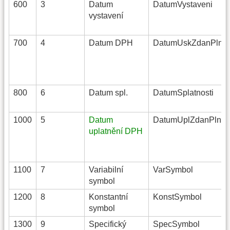
600
3
Datum
DatumVystaveni
vystavení
700
4
Datum DPH
DatumUskZdanPlnen
800
6
Datum spl.
DatumSplatnosti
1000
5
Datum
DatumUplZdanPlnen
uplatnění DPH
1100
7
Variabilní
VarSymbol
symbol
1200
8
Konstantní
KonstSymbol
symbol
1300
9
Specifický
SpecSymbol