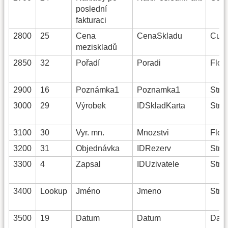
poslední
fakturaci
2800
25
Cena
CenaSkladu
Curr
meziskladů
2850
32
Pořadí
Poradi
Float
2900
16
Poznámka1
Poznamka1
Strin
3000
29
Výrobek
IDSkladKarta
Strin
3100
30
Vyr. mn.
Mnozstvi
Float
3200
31
Objednávka
IDRezerv
Strin
3300
4
Zapsal
IDUzivatele
Strin
3400
Lookup
Jméno
Jmeno
Strin
3500
19
Datum
Datum
Date