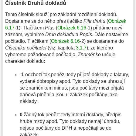
Číselník Druhů dokladů
Tento číselník slouží pro základní rozdělení dokladů.
Dostaneme se do něho přes tlačítko
Filtr druhu
(
Obrázek
6.17
-1). Tlačítkem
Plus
(
Obrázek 6.16
-1) přidáme nový
záznam, vyplníme
Druh dokladu
a
Popis
. Dále nastavíme
počítadlo. Tlačítkem (
Obrázek 6.16
-2) se dostaneme do
Číselníku počítadel
(viz. kapitola
3.1.7
), ze kterého
vybereme požadované počítadlo.
Znaménko
určuje
charakter dokladu:
-1
odchozí tok peněz: tedy přijaté doklady a faktury,
vydané dobropisy apod. Tyto doklady se uhrazují
se znaménkem mínus, jsou počítány mezi přijatá
daňová plnění a jsou u zakázek počítány jako
náklady.
0
žádný tok peněz: tedy interní doklady, předpis
hrubé mzdy apod. Tyto doklady nemají úhradu,
nejsou počítány do DPH a nepočítají se do
zakázek.