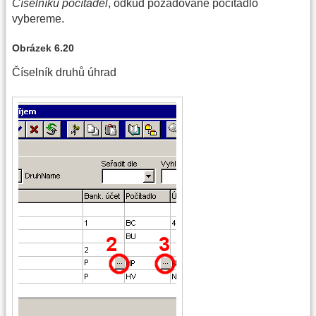
Číselníku počítadel
, odkud požadované počítadlo
vybereme.
Obrázek 6.20
Číselník druhů úhrad