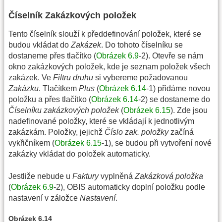
Číselník Zakázkových položek
Tento číselník slouží k předdefinování položek, které se
budou vkládat do
Zakázek
. Do tohoto číselníku se
dostaneme přes tlačítko (
Obrázek 6.9
-2). Otevře se nám
okno zakázkových položek, kde je seznam položek všech
zakázek. Ve
Filtru druhu
si vybereme požadovanou
Zakázku
. Tlačítkem
Plus
(
Obrázek 6.14
-1) přidáme novou
položku a přes tlačítko (
Obrázek 6.14
-2) se dostaneme do
Číselníku zakázkových položek
(
Obrázek 6.15
). Zde jsou
nadefinované položky, které se vkládají k jednotlivým
zakázkám. Položky, jejichž
Číslo zak. položky
začíná
vykřičníkem (
Obrázek 6.15
-1), se budou při vytvoření nové
zakázky vkládat do položek automaticky.
Jestliže nebude u
Faktury
vyplněná
Zakázková položka
(
Obrázek 6.9
-2), OBIS automaticky doplní položku podle
nastavení v záložce
Nastavení
.
Obrázek 6.14