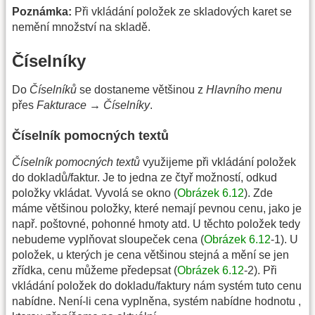
Poznámka:
Při vkládání položek ze skladových karet se
nemění množství na skladě.
Číselníky
Do
Číselníků
se dostaneme většinou z
Hlavního menu
přes
Fakturace → Číselníky
.
Číselník pomocných textů
Číselník pomocných textů
využijeme při vkládání položek
do dokladů/faktur. Je to jedna ze čtyř možností, odkud
položky vkládat. Vyvolá se okno (
Obrázek 6.12
). Zde
máme většinou položky, které nemají pevnou cenu, jako je
např. poštovné, pohonné hmoty atd. U těchto položek tedy
nebudeme vyplňovat sloupeček cena (
Obrázek 6.12
-1). U
položek, u kterých je cena většinou stejná a mění se jen
zřídka, cenu můžeme předepsat (
Obrázek 6.12
-2). Při
vkládání položek do dokladu/faktury nám systém tuto cenu
nabídne. Není-li cena vyplněna, systém nabídne hodnotu
,