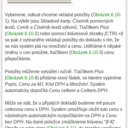
Vybereme, odkud chceme vkládat položky (
Obrázek 6.10
-
1). Na výběr jsou
Skladové karty, Číselník pomocných
textů, Ceník
a
Číselník textů výkonů
. Tlačítkem
Plus
(
Obrázek 6.10
-2) nebo pomocí klávesové zkratky
[CTRL+I]
se pak z vybraného vkládají položky do dokladu s tím, že
se nás systém ptá na množství a cenu. Uděláme-li nějaké
změny u cen položek, tlačítkem (
Obrázek 6.10
-3) cenu
přepočítáme.
Položky můžeme vytvářet i ručně. Tlačítkem
Plus
(
Obrázek 6.10
-6) přidáme nový řádek, ve kterém vyplníme
Popis, Cenu za MJ, Kód DPH
a
Množství
. Systém
automaticky dopočítá
Cenu celkem
a
Celkem DPH
.
Může se stát, že u přijatých dokladů budeme mít pouze
celkovou cenu s DPH. Systém umožňuje vložit tuto cenu s
následným automatickým rozpočítáním na
DPH
a
Cenu
bez DPH
. Na dané položce zmáčkneme klávesu "[F4]".