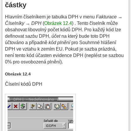
částky
Hlavním číselníkem je tabulka DPH v menu
Fakturace →
Číselníky → DPH
(
Obrázek 12.4
) . Tento číselník může
obsahovat libovolný počet kódů DPH. Pro každý kód lze
definovat
sazbu
DPH,
účet
na který bude toto DPH
účtováno a případně
kód plnění
pro Souhrnné hlášení
DPH ve vztahu k zemím EU. Pokud je sazba prázdná,
není tento kód účasten evidence DPH (neplést se sazbou
0% pro osvobozená plnění).
Obrázek 12.4
Číselní kódů DPH