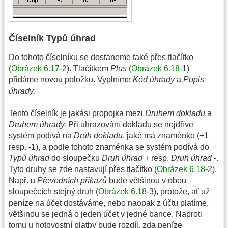
Číselník Typů úhrad
Do tohoto číselníku se dostaneme také přes tlačítko
(
Obrázek 6.17
-2). Tlačítkem
Plus
(
Obrázek 6.18
-1)
přidáme novou položku. Vyplníme
Kód úhrady
a
Popis
úhrady
.
Tento číselník je jakási propojka mezi
Druhem dokladu
a
Druhem úhrady.
Při uhrazování dokladu se nejdříve
systém podívá na
Druh dokladu
, jaké má znaménko (+1
resp. -1), a podle tohoto znaménka se systém podívá do
Typů úhrad
do sloupečku
Druh úhrad +
resp.
Druh úhrad -
.
Tyto druhy se zde nastavují přes tlačítko (
Obrázek 6.18
-2).
Např. u
Převodních příkazů
bude většinou v obou
sloupečcích stejný druh (
Obrázek 6.18
-3), protože, ať už
peníze na účet dostáváme, nebo naopak z účtu platíme,
většinou se jedná o jeden účet v jedné bance. Naproti
tomu u hotovostní platby bude rozdíl, zda peníze