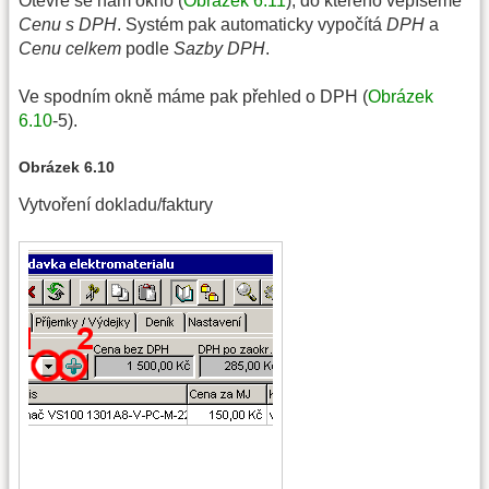
Otevře se nám okno (
Obrázek 6.11
), do kterého vepíšeme
Cenu s DPH
. Systém pak automaticky vypočítá
DPH
a
Cenu celkem
podle
Sazby DPH
.
Ve spodním okně máme pak přehled o DPH (
Obrázek
6.10
-5).
Obrázek 6.10
Vytvoření dokladu/faktury