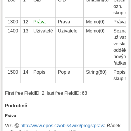
ozn.
skupiny
1300
12
Práva
Prava
Memo(0)
Práva
1400
13
Uživatelé
Uzivatele
Memo(0)
Seznam
uživatel
ve skup
oddělen
novým
řádkem
1500
14
Popis
Popis
String(80)
Popis
skupiny
First free FieldID: 2, last free FieldID: 63
Podrobně
Práva
Viz.
http://www.epos.cz/obis4wiki/progs:prava
Řádek