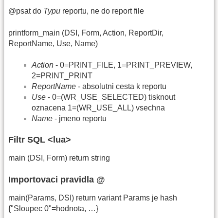
@psat do
Typu
reportu, ne do report file
printform_main (DSI, Form, Action, ReportDir,
ReportName, Use, Name)
Action
- 0=PRINT_FILE, 1=PRINT_PREVIEW,
2=PRINT_PRINT
ReportName
- absolutni cesta k reportu
Use
- 0=(WR_USE_SELECTED) tisknout
oznacena 1=(WR_USE_ALL) vsechna
Name
- jmeno reportu
Filtr SQL <lua>
main (DSI, Form) return string
Importovaci pravidla @
main(Params, DSI) return variant Params je hash
{"Sloupec 0"=hodnota, …}