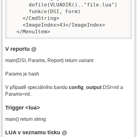
      dofile(VLUADIR().."file.lua")

      funkce(DSI, Form)

    </CmdString>

    <ImageIndex>43</ImageIndex>

  </MenuItem>
V reportu @
main(DSI, Params, Report) return variant
Params je hash
V případě speciálního bandu
config_output
DSI=nil a
Params=nil.
Trigger <lua>
main() return string
LUA v seznamu tisku @