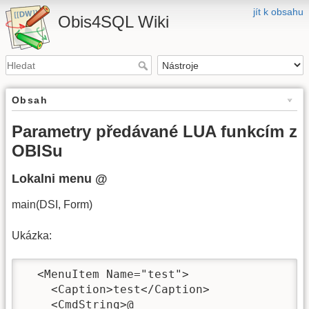
jít k obsahu
Obis4SQL Wiki
Obsah
Parametry předávané LUA funkcím z
OBISu
Lokalni menu @
main(DSI, Form)
Ukázka:
  <MenuItem Name="test">

    <Caption>test</Caption>

    <CmdString>@
