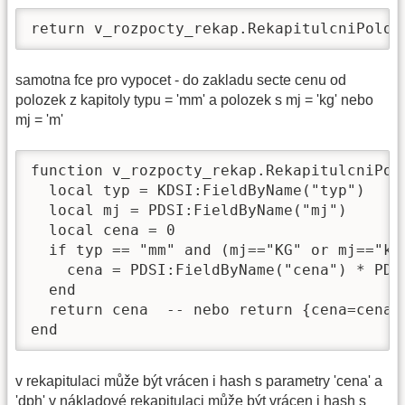
return v_rozpocty_rekap.RekapitulcniPoloz
samotna fce pro vypocet - do zakladu secte cenu od
polozek z kapitoly typu = 'mm' a polozek s mj = 'kg' nebo
mj = 'm'
function v_rozpocty_rekap.RekapitulcniPolo
  local typ = KDSI:FieldByName("typ")

  local mj = PDSI:FieldByName("mj")

  local cena = 0

  if typ == "mm" and (mj=="KG" or mj=="kg
    cena = PDSI:FieldByName("cena") * PDSI
  end

  return cena  -- nebo return {cena=cena,
end
v rekapitulaci může být vrácen i hash s parametry 'cena' a
'dph' v nákladové rekapitulaci může být vrácen i hash s