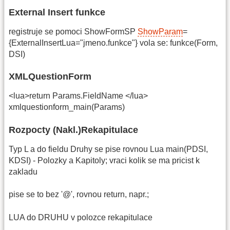
External Insert funkce
registruje se pomoci ShowFormSP
ShowParam
=
{ExternalInsertLua="jmeno.funkce"} vola se: funkce(Form,
DSI)
XMLQuestionForm
<lua>return Params.FieldName </lua>
xmlquestionform_main(Params)
Rozpocty (Nakl.)Rekapitulace
Typ L a do fieldu Druhy se pise rovnou Lua main(PDSI,
KDSI) - Polozky a Kapitoly; vraci kolik se ma pricist k
zakladu
pise se to bez '@', rovnou return, napr.;
LUA do DRUHU v polozce rekapitulace