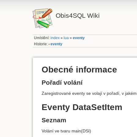
Obis4SQL Wiki
Umístění:
index
»
lua
»
eventy
Historie:
eventy
•
Obecné informace
Pořadí volání
Zaregistrované eventy se volají v pořadí, v jaké
Eventy DataSetItem
Seznam
Volání ve tvaru main(DSI)