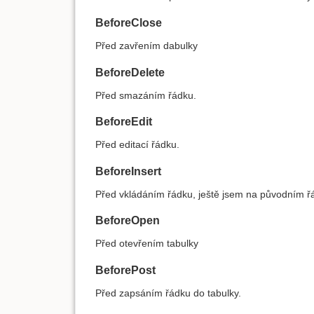
BeforeClose
Před zavřením dabulky
BeforeDelete
Před smazáním řádku.
BeforeEdit
Před editací řádku.
BeforeInsert
Před vkládáním řádku, ještě jsem na původním ř
BeforeOpen
Před otevřením tabulky
BeforePost
Před zapsáním řádku do tabulky.