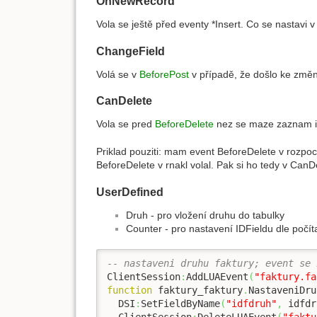
OnNewRecord
Vola se ještě před eventy *Insert. Co se nastavi 
ChangeField
Volá se v
BeforePost
v případě, že došlo ke změn
CanDelete
Vola se pred
BeforeDelete
nez se maze zaznam i 
Priklad pouziti: mam event BeforeDelete v rozpoc
BeforeDelete v rnakl volal. Pak si ho tedy v CanD
UserDefined
Druh - pro vložení druhu do tabulky
Counter - pro nastavení IDFieldu dle počíta
-- nastaveni druhu faktury; event se 
ClientSession
:
AddLUAEvent
(
"faktury.fa
function
 faktury_faktury
.
NastaveniDru
  DSI
:
SetFieldByName
(
"idfdruh"
,
 idfdr
  ClientSession
:
DeleteLUAEvent
(
"faktu