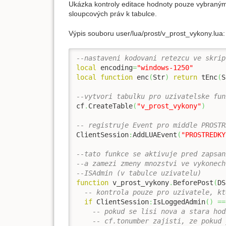
Ukázka kontroly editace hodnoty pouze vybranými u
sloupcových práv k tabulce.
Výpis souboru user/lua/prost/v_prost_vykony.lua:
--nastaveni kodovani retezcu ve skrip
local
 encoding
=
"windows-1250"
local
function
 enc
(
Str
)
return
 tEnc
(
S
--vytvori tabulku pro uzivatelske fun
cf
.
CreateTable
(
"v_prost_vykony"
)
-- registruje Event pro middle PROSTR
ClientSession
:
AddLUAEvent
(
"PROSTREDKY
--tato funkce se aktivuje pred zapsan
--a zamezi zmeny mnozstvi ve vykonech
--ISAdmin (v tabulce uzivatelu)
function
 v_prost_vykony
.
BeforePost
(
DS
-- kontrola pouze pro uzivatele, kt
if
 ClientSession
:
IsLoggedAdmin
(
)
==
-- pokud se lisi nova a stara hod
-- cf.tonumber zajisti, ze pokud 