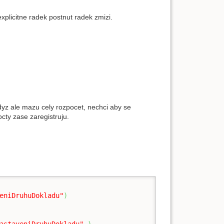
xplicitne radek postnut radek zmizi.
dyz ale mazu cely rozpocet, nechci aby se
octy zase zaregistruju.
eniDruhuDokladu"
)
astaveniDruhuDokladu"
)