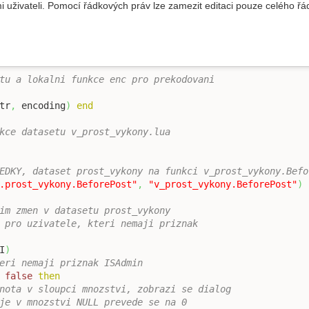
živateli. Pomocí řádkových práv lze zamezit editaci pouze celého řádku
tu a lokalni funkce enc pro prekodovani
tr
,
 encoding
)
end
kce datasetu v_prost_vykony.lua
EDKY, dataset prost_vykony na funkci v_prost_vykony.Befo
.prost_vykony.BeforePost"
,
"v_prost_vykony.BeforePost"
)
im zmen v datasetu prost_vykony
 pro uzivatele, kteri nemaji priznak
I
)
eri nemaji priznak ISAdmin
false
then
nota v sloupci mnozstvi, zobrazi se dialog
je v mnozstvi NULL prevede se na 0