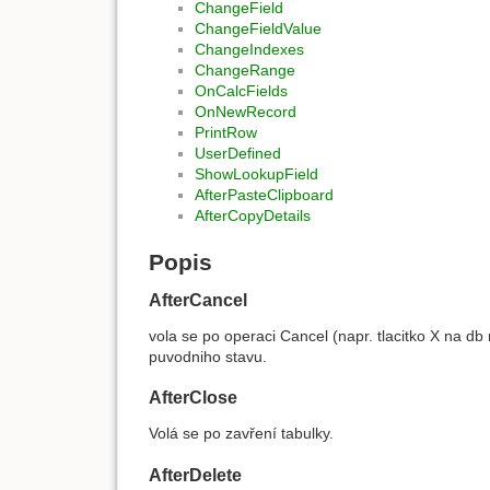
ChangeField
ChangeFieldValue
ChangeIndexes
ChangeRange
OnCalcFields
OnNewRecord
PrintRow
UserDefined
ShowLookupField
AfterPasteClipboard
AfterCopyDetails
Popis
AfterCancel
vola se po operaci Cancel (napr. tlacitko X na db 
puvodniho stavu.
AfterClose
Volá se po zavření tabulky.
AfterDelete