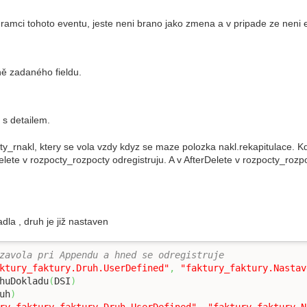
v ramci tohoto eventu, jeste neni brano jako zmena a v pripade ze neni e
ě zadaného fieldu.
s detailem.
ty_rnakl, ktery se vola vzdy kdyz se maze polozka nakl.rekapitulace. K
elete v rozpocty_rozpocty odregistruju. A v AfterDelete v rozpocty_rozp
dla , druh je již nastaven
zavola pri Appendu a hned se odregistruje
ktury_faktury.Druh.UserDefined"
,
"faktury_faktury.Nastav
huDokladu
(
DSI
)
uh
)
ry.faktury_faktury.Druh.UserDefined"
,
"faktury_faktury.N