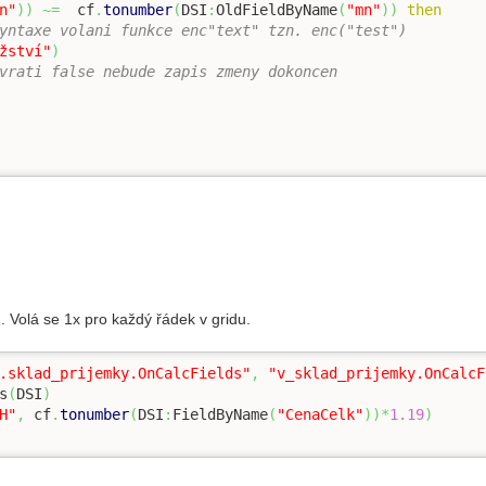
n"
)
)
~=
  cf
.
tonumber
(
DSI
:
OldFieldByName
(
"mn"
)
)
then
yntaxe volani funkce enc"text" tzn. enc("test") 
žství"
)
vrati false nebude zapis zmeny dokoncen
ů. Volá se 1x pro každý řádek v gridu.
.sklad_prijemky.OnCalcFields"
,
"v_sklad_prijemky.OnCalcF
s
(
DSI
)
H"
,
 cf
.
tonumber
(
DSI
:
FieldByName
(
"CenaCelk"
)
)
*
1.19
)