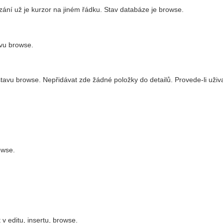
í už je kurzor na jiném řádku. Stav databáze je browse.
avu browse.
avu browse. Nepřidávat zde žádné položky do detailů. Provede-li uživat
owse.
v editu, insertu, browse.