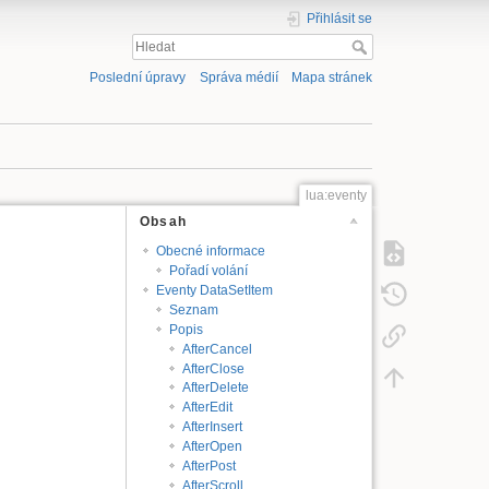
Přihlásit se
Poslední úpravy
Správa médií
Mapa stránek
lua:eventy
Obsah
Obecné informace
Pořadí volání
Eventy DataSetItem
Seznam
Popis
AfterCancel
AfterClose
AfterDelete
AfterEdit
AfterInsert
AfterOpen
AfterPost
AfterScroll