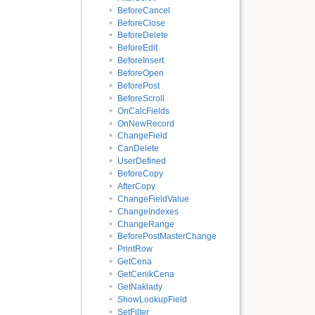
BeforeCancel
BeforeClose
BeforeDelete
BeforeEdit
BeforeInsert
BeforeOpen
BeforePost
BeforeScroll
OnCalcFields
OnNewRecord
ChangeField
CanDelete
UserDefined
BeforeCopy
AfterCopy
ChangeFieldValue
ChangeIndexes
ChangeRange
BeforePostMasterChange
PrintRow
GetCena
GetCenikCena
GetNaklady
ShowLookupField
SetFilter