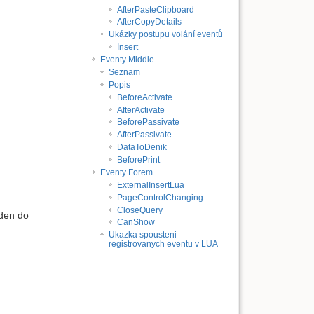
AfterPasteClipboard
AfterCopyDetails
Ukázky postupu volání eventů
Insert
Eventy Middle
Seznam
Popis
BeforeActivate
AfterActivate
BeforePassivate
AfterPassivate
DataToDenik
BeforePrint
Eventy Forem
ExternalInsertLua
PageControlChanging
CloseQuery
eden do
CanShow
Ukazka spousteni
registrovanych eventu v LUA