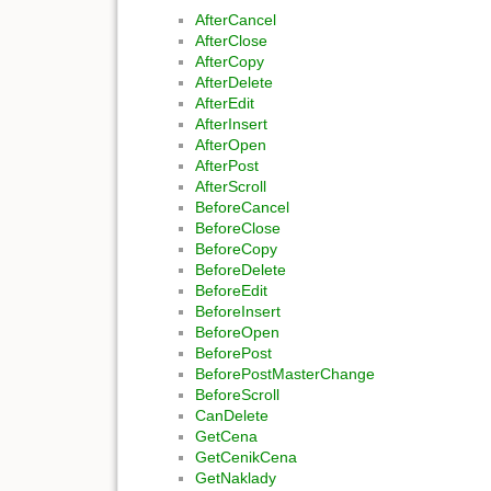
AfterCancel
AfterClose
AfterCopy
AfterDelete
AfterEdit
AfterInsert
AfterOpen
AfterPost
AfterScroll
BeforeCancel
BeforeClose
BeforeCopy
BeforeDelete
BeforeEdit
BeforeInsert
BeforeOpen
BeforePost
BeforePostMasterChange
BeforeScroll
CanDelete
GetCena
GetCenikCena
GetNaklady