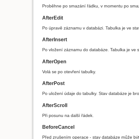
Proběhne po smazání řádku, v momentu po smazán
AfterEdit
Po úpravě záznamu v databázi. Tabulka je ve st
AfterInsert
Po vložení záznamu do databáze. Tabulka je ve st
AfterOpen
Volá se po otevření tabulky.
AfterPost
Po uložení údaje do tabulky. Stav databáze je br
AfterScroll
Při posunu na další řádek.
BeforeCancel
Před zrušením operace - stav databáze může být 