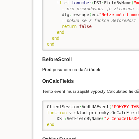
if
 cf
.
tonumber
(
DSI
:
FieldByName
(
"m
--pro prekodovani je zkracena s
      dlg
.
message
(
enc
"Nelze měnit mno
--pokud se z funkce BeforePost 
return
false
end
end
end
BeforeScroll
Před posunem na další řádek.
OnCalcFields
Tento event musí zajistit výpočty Calculated field
ClientSession
:
AddLUAEvent
(
"POHYBY_TAB
function
 v_sklad_prijemky
.
OnCalcField
    DSI
:
SetFieldByName
(
"v_CenaCelksDP
end