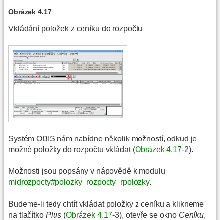
Obrázek 4.17
Vkládání položek z ceníku do rozpočtu
Systém OBIS nám nabídne několik možností, odkud je
možné položky do rozpočtu vkládat (
Obrázek 4.17
-2).
Možnosti jsou popsány v nápovědě k modulu
midrozpocty#polozky_rozpocty_rpolozky
.
Budeme-li tedy chtít vkládat položky z ceníku a klikneme
na tlačítko
Plus
(
Obrázek 4.17
-3), otevře se okno
Ceníku
,