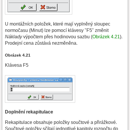
U montážních položek, které mají vyplněný sloupec
normočasu (Minut) lze pomocí klávesy "F5" změnit
Náklady
výpočtem přes hodinovou sazbu (
Obrázek 4.21
).
Prodejní cena zůstává nezměněna.
Obrázek 4.21
Klávesa F5
Doplnění rekapitulace
Rekapitulace obsahuje položky součtové a přirážkové.
Součtové položky sčítají jednotlivé kapitoly rozpočtu do