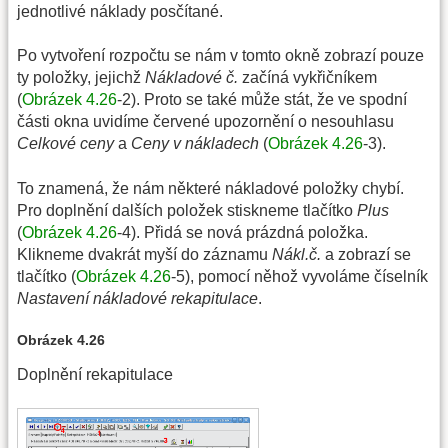
jednotlivé náklady posčítané.
Po vytvoření rozpočtu se nám v tomto okně zobrazí pouze
ty položky, jejichž
Nákladové č.
začíná vykřičníkem
(
Obrázek 4.26
-2). Proto se také může stát, že ve spodní
části okna uvidíme červené upozornění o nesouhlasu
Celkové ceny
a
Ceny v nákladech
(
Obrázek 4.26
-3).
To znamená, že nám některé nákladové položky chybí.
Pro doplnění dalších položek stiskneme tlačítko
Plus
(
Obrázek 4.26
-4). Přidá se nová prázdná položka.
Klikneme dvakrát myší do záznamu
Nákl.č.
a zobrazí se
tlačítko (
Obrázek 4.26
-5), pomocí něhož vyvoláme číselník
Nastavení nákladové rekapitulace
.
Obrázek 4.26
Doplnění rekapitulace