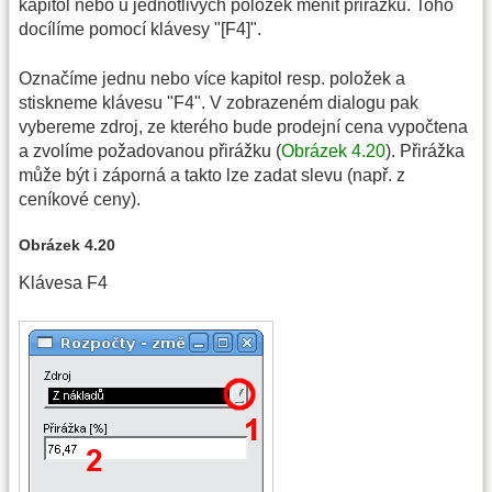
kapitol nebo u jednotlivých položek měnit přirážku. Toho
docílíme pomocí klávesy "[F4]".
Označíme jednu nebo více kapitol resp. položek a
stiskneme klávesu "F4". V zobrazeném dialogu pak
vybereme zdroj, ze kterého bude prodejní cena vypočtena
a zvolíme požadovanou přirážku (
Obrázek 4.20
). Přirážka
může být i záporná a takto lze zadat slevu (např. z
ceníkové ceny).
Obrázek 4.20
Klávesa F4