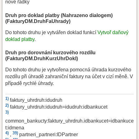
nové řádky
Druh pro doklad platby (Nahrazeno dialogem)
(FakturyDM.DruhFaUhrady)
Do tohoto druhu je vytvářen doklad funkcí
Vytvoř daňový
doklad platby
.
Druh pro dorovnání kurzového rozdílu
(FakturyDM.DruhKurzUhrDokl)
Do tohoto druhu je vytvořena pomocná úhrada kurzového
rozdílu při úhradě zahraniční faktury na účet v cizí měně. V
případě rychlé úhrady.
1)
faktury_uhrdruh:idudruh
2)
faktury_uhrdruh:idudruh=idudruh:idbankucet
3)
common_bankucty:faktury_uhrdruh.idbankucet=idbankuce
t:idmena
4)
39)
,
partneri_partneri:IDPartner