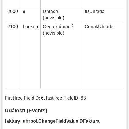
2000
9
Úhrada
IDUhrada
(novisible)
2100
Lookup
Cena k úhradě
CenakUhrade
(novisible)
First free FieldID: 6, last free FieldID: 63
Události (Events)
faktury_uhrpol.ChangeFieldValueIDFaktura