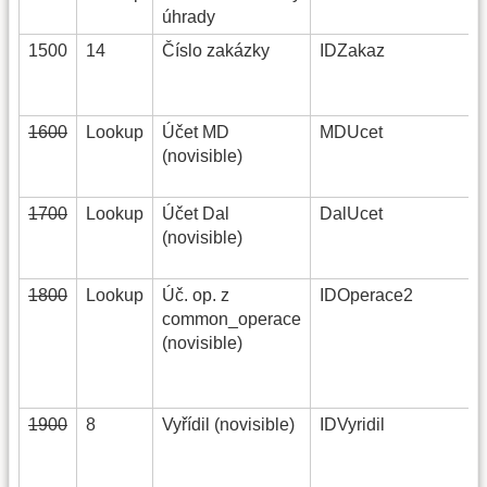
úhrady
1500
14
Číslo zakázky
IDZakaz
1600
Lookup
Účet MD
MDUcet
(novisible)
1700
Lookup
Účet Dal
DalUcet
(novisible)
1800
Lookup
Úč. op. z
IDOperace2
common_operace
(novisible)
1900
8
Vyřídil (novisible)
IDVyridil