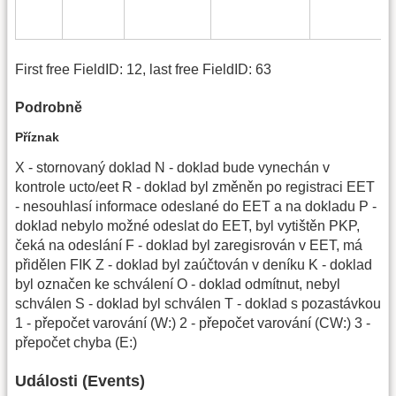
First free FieldID: 12, last free FieldID: 63
Podrobně
Příznak
X - stornovaný doklad N - doklad bude vynechán v
kontrole ucto/eet R - doklad byl změněn po registraci EET
- nesouhlasí informace odeslané do EET a na dokladu P -
doklad nebylo možné odeslat do EET, byl vytištěn PKP,
čeká na odeslání F - doklad byl zaregisrován v EET, má
přidělen FIK Z - doklad byl zaúčtován v deníku K - doklad
byl označen ke schválení O - doklad odmítnut, nebyl
schválen S - doklad byl schválen T - doklad s pozastávkou
1 - přepočet varování (W:) 2 - přepočet varování (CW:) 3 -
přepočet chyba (E:)
Události (Events)