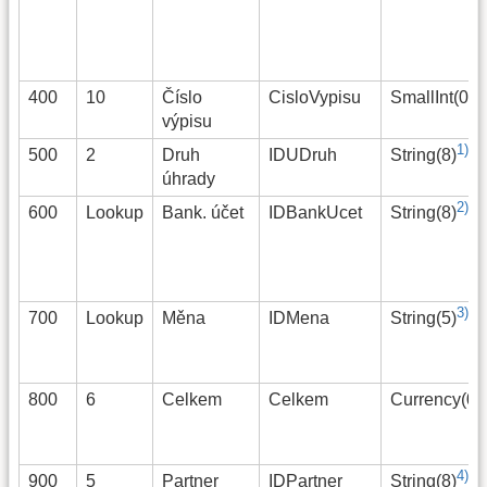
400
10
Číslo
CisloVypisu
SmallInt(0)
výpisu
1)
500
2
Druh
IDUDruh
String(8)
úhrady
2)
600
Lookup
Bank. účet
IDBankUcet
String(8)
3)
700
Lookup
Měna
IDMena
String(5)
800
6
Celkem
Celkem
Currency(0)
4)
900
5
Partner
IDPartner
String(8)