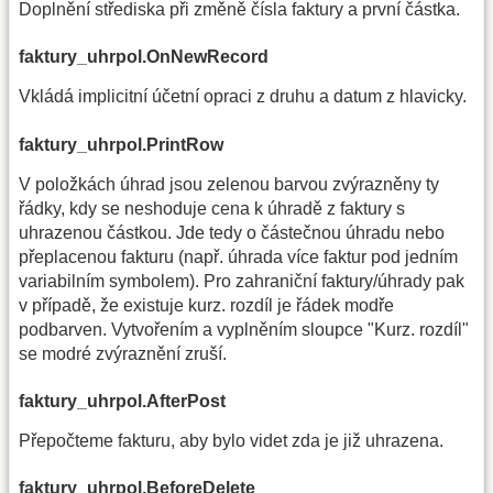
Doplnění střediska při změně čísla faktury a první částka.
faktury_uhrpol.OnNewRecord
Vkládá implicitní účetní opraci z druhu a datum z hlavicky.
faktury_uhrpol.PrintRow
V položkách úhrad jsou zelenou barvou zvýrazněny ty
řádky, kdy se neshoduje cena k úhradě z faktury s
uhrazenou částkou. Jde tedy o částečnou úhradu nebo
přeplacenou fakturu (např. úhrada více faktur pod jedním
variabilním symbolem). Pro zahraniční faktury/úhrady pak
v případě, že existuje kurz. rozdíl je řádek modře
podbarven. Vytvořením a vyplněním sloupce "Kurz. rozdíl"
se modré zvýraznění zruší.
faktury_uhrpol.AfterPost
Přepočteme fakturu, aby bylo videt zda je již uhrazena.
faktury_uhrpol.BeforeDelete