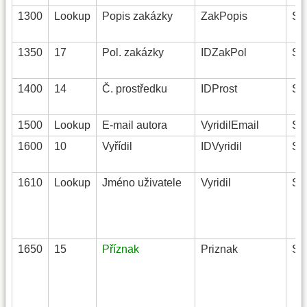
1300
Lookup
Popis zakázky
ZakPopis
Str
1350
17
Pol. zakázky
IDZakPol
Str
1400
14
Č. prostředku
IDProst
Str
1500
Lookup
E-mail autora
VyridilEmail
Str
1600
10
Vyřídil
IDVyridil
Str
1610
Lookup
Jméno uživatele
Vyridil
Str
1650
15
Příznak
Priznak
Str