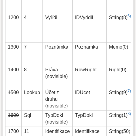
6)
1200
4
Vyřídil
IDVyridil
String(8)
1300
7
Poznámka
Poznamka
Memo(0)
1400
8
Práva
RowRight
Right(0)
(novisible)
7)
1500
Lookup
Účet z
IDUcet
String(9)
druhu
(novisible)
8)
1600
Sql
TypDokl
TypDokl
String(1)
(novisible)
1700
11
Identifikace
Identifikace
String(50)