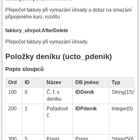
Přepočet faktury při vymazání úhrady a dotaz na smazání
připojeného kurz. rozdílu
faktury_uhrpol.AfterDelete
Přepočet faktury při vymazání úhrady.
Položky deníku (ucto_pdenik)
Popis sloupců
Ord
ID
Název
DB jméno
Typ
24)
100
0
Č. ř. v
IDDenik
String(15)
deniku
200
1
Pořadové
IDPdenik
Integer(0)
č.
300
5
Popis
Popis
String(50)