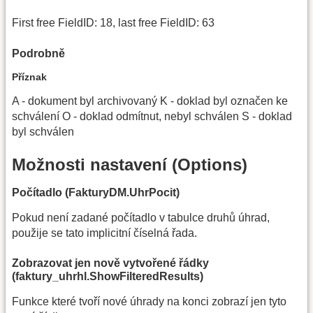
First free FieldID: 18, last free FieldID: 63
Podrobně
Příznak
A - dokument byl archivovaný K - doklad byl označen ke
schválení O - doklad odmítnut, nebyl schválen S - doklad
byl schválen
Možnosti nastavení (Options)
Počítadlo (FakturyDM.UhrPocit)
Pokud není zadané počítadlo v tabulce druhů úhrad,
použije se tato implicitní číselná řada.
Zobrazovat jen nově vytvořené řádky
(faktury_uhrhl.ShowFilteredResults)
Funkce které tvoří nové úhrady na konci zobrazí jen tyto