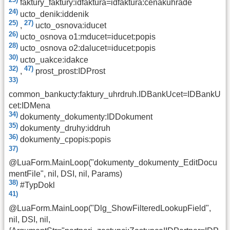
faktury_faktury:idfaktura=idfaktura:cenakuhrade
24)
ucto_denik:iddenik
25)
27)
,
ucto_osnova:iducet
26)
ucto_osnova o1:mducet=iducet:popis
28)
ucto_osnova o2:dalucet=iducet:popis
30)
ucto_uakce:idakce
32)
47)
,
prost_prost:IDProst
33)
common_bankucty:faktury_uhrdruh.IDBankUcet=IDBankU
cet:IDMena
34)
dokumenty_dokumenty:IDDokument
35)
dokumenty_druhy:iddruh
36)
dokumenty_cpopis:popis
37)
@LuaForm.MainLoop("dokumenty_dokumenty_EditDocu
mentFile", nil, DSI, nil, Params)
38)
#TypDokl
41)
@LuaForm.MainLoop("Dlg_ShowFilteredLookupField",
nil, DSI, nil,