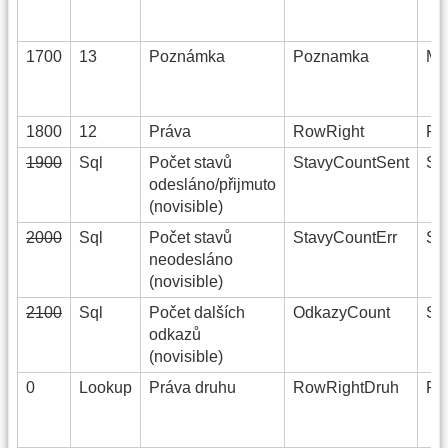
1700
13
Poznámka
Poznamka
Me
1800
12
Práva
RowRight
Rig
1900
Sql
Počet stavů
StavyCountSent
Sma
odesláno/přijmuto
(novisible)
2000
Sql
Počet stavů
StavyCountErr
Sma
neodesláno
(novisible)
2100
Sql
Počet dalších
OdkazyCount
Sma
odkazů
(novisible)
0
Lookup
Práva druhu
RowRightDruh
Rig