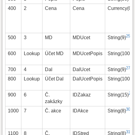
400
2
Cena
Cena
Currency(0)
25)
500
3
MD
MDUcet
String(9)
26
600
Lookup
Účet MD
MDUcetPopis
String(100)
27)
700
4
Dal
DalUcet
String(9)
28
800
Lookup
Účet Dal
DalUcetPopis
String(100)
29)
900
6
Č.
IDZakaz
String(15)
zakázky
30)
1000
7
Č. akce
IDAkce
String(8)
31)
1100
8
Č.
IDStred
String(8)