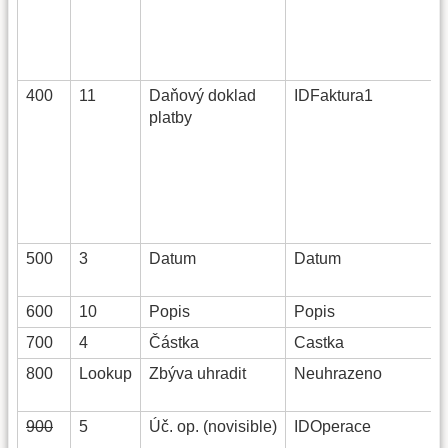
400
11
Daňový doklad
IDFaktura1
platby
500
3
Datum
Datum
600
10
Popis
Popis
700
4
Částka
Castka
800
Lookup
Zbýva uhradit
Neuhrazeno
900
5
Úč. op. (novisible)
IDOperace