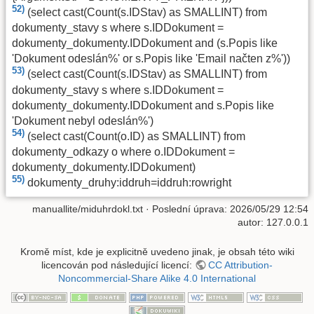
52)
(select cast(Count(s.IDStav) as SMALLINT) from
dokumenty_stavy s where s.IDDokument =
dokumenty_dokumenty.IDDokument and (s.Popis like
'Dokument odeslán%' or s.Popis like 'Email načten z%'))
53)
(select cast(Count(s.IDStav) as SMALLINT) from
dokumenty_stavy s where s.IDDokument =
dokumenty_dokumenty.IDDokument and s.Popis like
'Dokument nebyl odeslán%')
54)
(select cast(Count(o.ID) as SMALLINT) from
dokumenty_odkazy o where o.IDDokument =
dokumenty_dokumenty.IDDokument)
55)
dokumenty_druhy:iddruh=iddruh:rowright
manuallite/miduhrdokl.txt
· Poslední úprava: 2026/05/29 12:54
autor:
127.0.0.1
Kromě míst, kde je explicitně uvedeno jinak, je obsah této wiki
licencován pod následující licencí:
CC Attribution-
Noncommercial-Share Alike 4.0 International