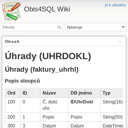
jít k obsahu
Obis4SQL Wiki
Obsah
Úhrady (UHRDOKL)
Úhrady (faktury_uhrhl)
Popis sloupců
Ord
ID
Název
DB jméno
Typ
100
0
Č. dokl.
IDUhrDokl
String(16)
uhr.
200
1
Popis
Popis
String(50)
300
3
Datum
Datum
DateTime(0)