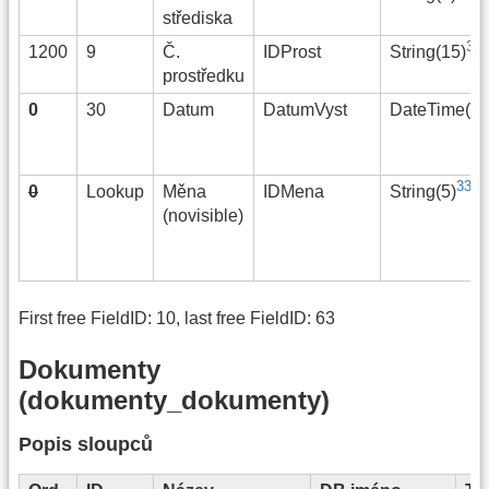
střediska
32)
1200
9
Č.
IDProst
String(15)
prostředku
0
30
Datum
DatumVyst
DateTime(0)
33)
0
Lookup
Měna
IDMena
String(5)
(novisible)
First free FieldID: 10, last free FieldID: 63
Dokumenty
(dokumenty_dokumenty)
Popis sloupců