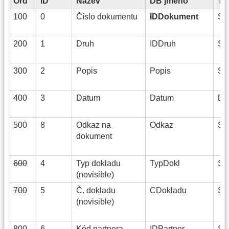
Ord
ID
Název
DB jméno
Ty
100
0
Číslo dokumentu
IDDokument
Str
200
1
Druh
IDDruh
Str
300
2
Popis
Popis
Str
400
3
Datum
Datum
Da
500
8
Odkaz na
Odkaz
Str
dokument
600
4
Typ dokladu
TypDokl
Str
(novisible)
700
5
Č. dokladu
CDokladu
Str
(novisible)
800
6
Kód partnera
IDPartner
Str