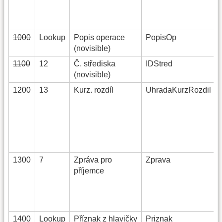
1000
Lookup
Popis operace
PopisOp
(novisible)
1100
12
Č. střediska
IDStred
(novisible)
1200
13
Kurz. rozdíl
UhradaKurzRozdil
1300
7
Zpráva pro
Zprava
příjemce
1400
Lookup
Příznak z hlavičky
Priznak