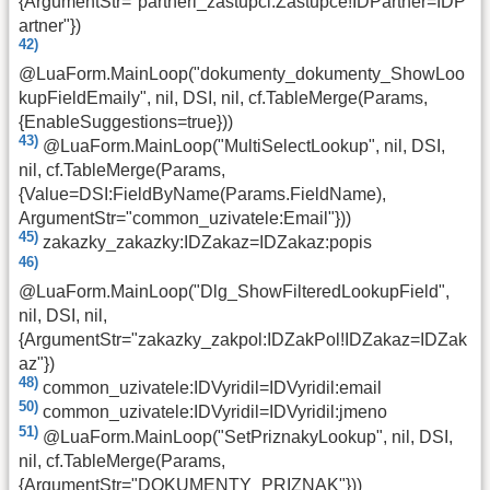
{ArgumentStr="partneri_zastupci:Zastupce!IDPartner=IDP
artner"})
42)
@LuaForm.MainLoop("dokumenty_dokumenty_ShowLoo
kupFieldEmaily", nil, DSI, nil, cf.TableMerge(Params,
{EnableSuggestions=true}))
43)
@LuaForm.MainLoop("MultiSelectLookup", nil, DSI,
nil, cf.TableMerge(Params,
{Value=DSI:FieldByName(Params.FieldName),
ArgumentStr="common_uzivatele:Email"}))
45)
zakazky_zakazky:IDZakaz=IDZakaz:popis
46)
@LuaForm.MainLoop("Dlg_ShowFilteredLookupField",
nil, DSI, nil,
{ArgumentStr="zakazky_zakpol:IDZakPol!IDZakaz=IDZak
az"})
48)
common_uzivatele:IDVyridil=IDVyridil:email
50)
common_uzivatele:IDVyridil=IDVyridil:jmeno
51)
@LuaForm.MainLoop("SetPriznakyLookup", nil, DSI,
nil, cf.TableMerge(Params,
{ArgumentStr="DOKUMENTY_PRIZNAK"}))