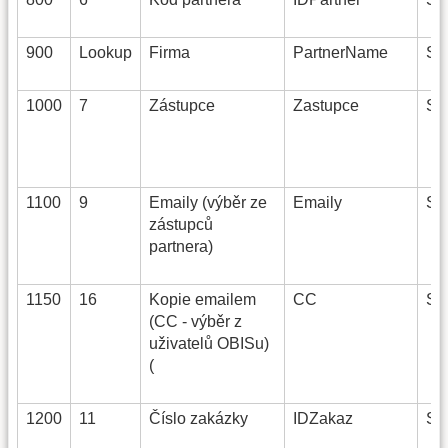
900
Lookup
Firma
PartnerName
Str
1000
7
Zástupce
Zastupce
Str
1100
9
Emaily (výběr ze
Emaily
Str
zástupců
partnera)
1150
16
Kopie emailem
CC
Str
(CC - výběr z
uživatelů OBISu)
(
1200
11
Číslo zakázky
IDZakaz
Str