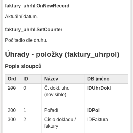
faktury_uhrhl.OnNewRecord
Aktuální datum.
faktury_uhrhl.SetCounter
Počítadlo dle druhu.
Úhrady - položky (faktury_uhrpol)
Popis sloupců
Ord
ID
Název
DB jméno
100
0
Č. dokl. uhr.
IDUhrDokl
(novisible)
200
1
Pořadí
IDPol
300
2
Číslo dokladu /
IDFaktura
faktury