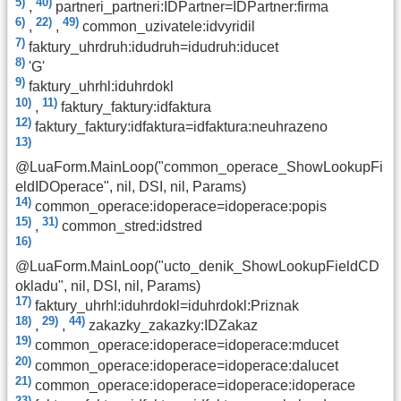
5)
40)
,
partneri_partneri:IDPartner=IDPartner:firma
6)
22)
49)
,
,
common_uzivatele:idvyridil
7)
faktury_uhrdruh:idudruh=idudruh:iducet
8)
'G'
9)
faktury_uhrhl:iduhrdokl
10)
11)
,
faktury_faktury:idfaktura
12)
faktury_faktury:idfaktura=idfaktura:neuhrazeno
13)
@LuaForm.MainLoop("common_operace_ShowLookupFi
eldIDOperace", nil, DSI, nil, Params)
14)
common_operace:idoperace=idoperace:popis
15)
31)
,
common_stred:idstred
16)
@LuaForm.MainLoop("ucto_denik_ShowLookupFieldCD
okladu", nil, DSI, nil, Params)
17)
faktury_uhrhl:iduhrdokl=iduhrdokl:Priznak
18)
29)
44)
,
,
zakazky_zakazky:IDZakaz
19)
common_operace:idoperace=idoperace:mducet
20)
common_operace:idoperace=idoperace:dalucet
21)
common_operace:idoperace=idoperace:idoperace
23)