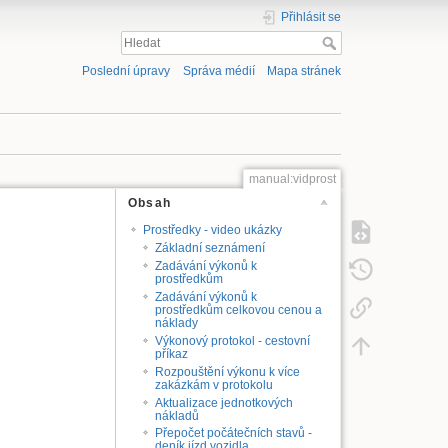
Přihlásit se
Poslední úpravy
Správa médií
Mapa stránek
manual:vidprost
Obsah
Prostředky - video ukázky
Základní seznámení
Zadávání výkonů k
prostředkům
Zadávání výkonů k
prostředkům celkovou cenou a
náklady
Výkonový protokol - cestovní
příkaz
Rozpouštění výkonu k více
zakázkám v protokolu
Aktualizace jednotkových
nákladů
Přepočet počátečních stavů -
deník jízd vozidla