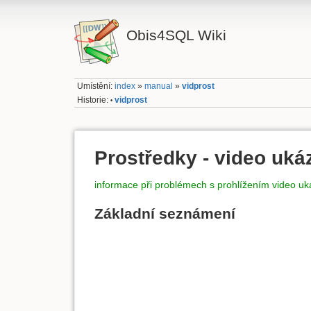
Obis4SQL Wiki
Umístění:
index
»
manual
»
vidprost
Historie:
vidprost
•
Prostředky - video uká
informace při problémech s prohlížením video u
Základní seznámení