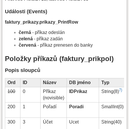
Události (Events)
faktury_prikazy.prikazy_PrintRow
černá
- příkaz odeslán
zelená
- příkaz zadán
červená
- příkaz prenesen do banky
Položky příkazů (faktury_prikpol)
Popis sloupců
Ord
ID
Název
DB jméno
Typ
7)
100
0
Příkaz
IDPrikaz
String(8)
(novisible)
200
1
Pořadí
Poradi
SmallInt(0)
300
3
Účet
Ucet
String(40)