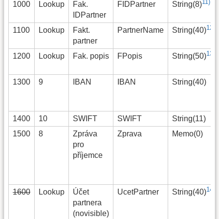
11)
1000
Lookup
Fak.
FIDPartner
String(8)
IDPartner
12)
1100
Lookup
Fakt.
PartnerName
String(40)
partner
13)
1200
Lookup
Fak. popis
FPopis
String(50)
1300
9
IBAN
IBAN
String(40)
1400
10
SWIFT
SWIFT
String(11)
1500
8
Zpráva
Zprava
Memo(0)
pro
příjemce
14)
1600
Lookup
Účet
UcetPartner
String(40)
partnera
(novisible)