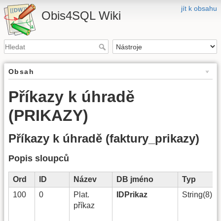
jít k obsahu
Obis4SQL Wiki
Obsah
Příkazy k úhradě
(PRIKAZY)
Příkazy k úhradě (faktury_prikazy)
Popis sloupců
Ord
ID
Název
DB jméno
Typ
100
0
Plat.
IDPrikaz
String(8)
příkaz