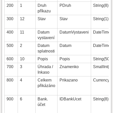
1)
200
1
Druh
PDruh
String(8)
příkazu
300
12
Stav
Stav
String(1)
400
11
Datum
DatumVystaveni
DateTime(
vystavení
500
2
Datum
Datum
DateTime(
splatnosti
600
10
Popis
Popis
String(50)
700
3
Úhrada /
Znamenko
SmallInt(0)
Inkaso
800
4
Celkem
Prikazano
Currency(0
přikázáno
2)
900
6
Bank.
IDBankUcet
String(8)
účet