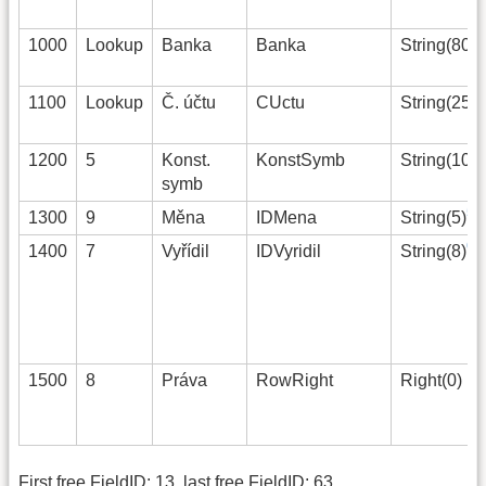
3
1000
Lookup
Banka
Banka
String(80)
4
1100
Lookup
Č. účtu
CUctu
String(25)
1200
5
Konst.
KonstSymb
String(10)
symb
5)
1300
9
Měna
IDMena
String(5)
6)
1400
7
Vyřídil
IDVyridil
String(8)
1500
8
Práva
RowRight
Right(0)
First free FieldID: 13, last free FieldID: 63