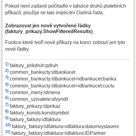
Pokud není zadané počítadlo v tabulce druhů platebních
příkazů, použije se tato implicitní číselná řada.
Zobrazovat jen nově vytvořené řádky
(faktury_prikazy.ShowFilteredResults)
Funkce které tvoří nové příkazy na konci zobrazí jen tyto
nové řádky
1)
faktury_prikdruh:pdruh
2)
common_bankucty:idbankucet
3)
common_bankucty:idbankucet=idbankucet:banka
4)
common_bankucty:idbankucet=idbankucet:cuctu
5)
common_meny:idmena
6)
common_uzivatele:idvyridil
7)
faktury_prikazy:idprikaz
8)
faktury_konsts:konstsymbol
9)
faktury_faktury:idfaktura
10)
faktury_faktury:idfaktura=idfaktura:datumvystaveni
11)
faktury_faktury:idfaktura=idfaktura:IDPartner