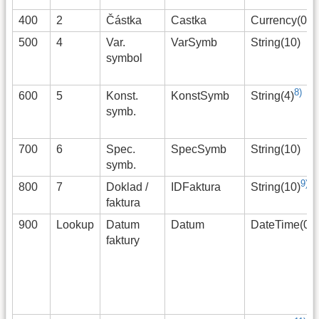
400
2
Částka
Castka
Currency(0)
500
4
Var.
VarSymb
String(10)
symbol
8)
600
5
Konst.
KonstSymb
String(4)
symb.
700
6
Spec.
SpecSymb
String(10)
symb.
9)
800
7
Doklad /
IDFaktura
String(10)
faktura
1
900
Lookup
Datum
Datum
DateTime(0)
faktury