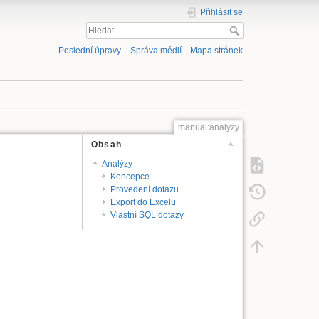
Přihlásit se
Poslední úpravy
Správa médií
Mapa stránek
manual:analyzy
Obsah
Analýzy
Koncepce
Provedení dotazu
Export do Excelu
Vlastní SQL dotazy