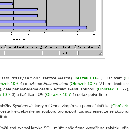
lastní dotazy se tvoří v záložce
Vlastní
(
Obrázek 10.6
-1). Tlačítkem (
O
rázek 10.6
-4) otevřeme
Editační okno
(
Obrázek 10.7
). V horní části o
), dále pak vybereme cestu k excelovskému souboru (
Obrázek 10.7
-2)
k 10.7
-3) a tlačítkem
OK
(
Obrázek 10.7
-4) dotaz potvrdíme.
záložky
Systémové
, který můžeme zkopírovat pomocí tlačítka (
Obrázek 
 cesta k excelovskému souboru pro export. Samozřejmě, že se zkopíruj
třeb.
ítačů zná syntaxi jazyka SQL, může naše firma vytvořit na zakázku při