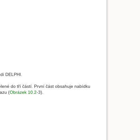
edí DELPHI.
dělené do tří částí. První část obsahuje nabídku
tazu (
Obrázek 10.2
-3).