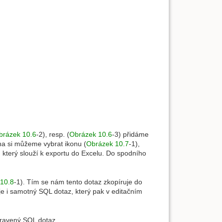
brázek 10.6
-2), resp. (
Obrázek 10.6
-3) přidáme
kna si můžeme vybrat ikonu (
Obrázek 10.7
-1),
, který slouží k exportu do Excelu. Do spodního
10.8
-1). Tím se nám tento dotaz zkopíruje do
e i samotný SQL dotaz, který pak v editačním
pravený SQL dotaz.