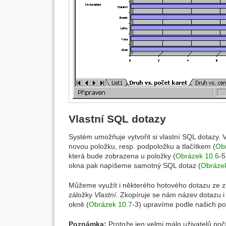
Vlastní SQL dotazy
Systém umožňuje vytvořit si vlastní SQL dotazy. V
novou položku, resp. podpoložku a tlačítkem (
Ob
která bude zobrazena u položky (
Obrázek 10.6
-5
okna pak napíšeme samotný SQL dotaz (
Obráze
Můžeme využít i některého hotového dotazu ze 
záložky
Vlastní
. Zkopíruje se nám název dotazu i
okně (
Obrázek 10.7
-3) upravíme podle našich po
Poznámka:
Protože jen velmi málo uživatelů poč