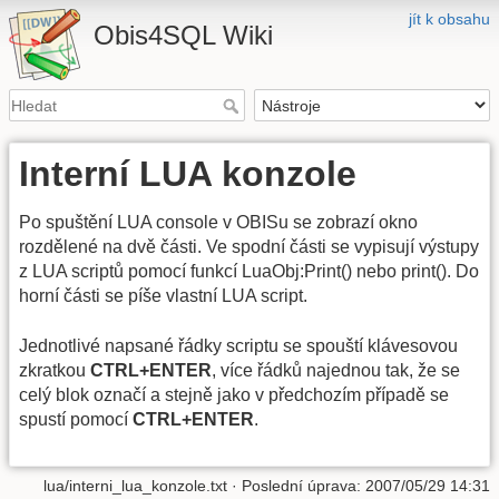
jít k obsahu
Obis4SQL Wiki
Interní LUA konzole
Po spuštění LUA console v OBISu se zobrazí okno
rozdělené na dvě části. Ve spodní části se vypisují výstupy
z LUA scriptů pomocí funkcí LuaObj:Print() nebo print(). Do
horní části se píše vlastní LUA script.
Jednotlivé napsané řádky scriptu se spouští klávesovou
zkratkou
CTRL+ENTER
, více řádků najednou tak, že se
celý blok označí a stejně jako v předchozím případě se
spustí pomocí
CTRL+ENTER
.
lua/interni_lua_konzole.txt
· Poslední úprava: 2007/05/29 14:31