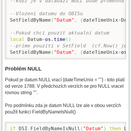
--kdyz je v databazi NULL bude promenna D
--Vlozeni datumu do OBISu
SetFieldByName
(
"Datum"
,
{
dateTimeUnix
=
Dat
--Pokud chci pouzit aktualni datum
local
 Datum
=
os.time
(
)
--prime pouziti v SetField  (cf.Now() je 
SetFieldByName
(
"Datum"
,
{
dateTimeUnix
=
os.
Problém NULL
Pokud je datum NULL vrací {dateTimeUnix = ""} - toto platí
od verze 1788. V předchozích verzích se pro NULL vracel
rovnou string "".
Pro podmínku zda je datum NULL lze ale v obou verzích
použít funkci FieldByNameIsNull()
if
 DSI
:
FieldByNameIsNull
(
"Datum"
)
then
 Lu