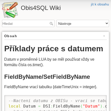
jít k obsahu
Obis4SQL Wiki
Obsah
Příklady práce s datumem
Datum v proměnné LUA by se měl používat vždy ve
formátu čísla os.time().
FieldByName/SetFieldByName
FieldByName vrací tabulku {dateTimeUnix = integer}.
--Nacteni datumu z OBISu - vraci se tabul
local
 Datum 
=
 DSI
:
FieldByName
(
"Datum"
)
.