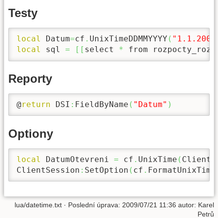
Testy
local
 Datum
=
cf
.
UnixTimeDDMMYYYY
(
"1.1.2009
local
 sql 
=
[
[
select 
*
 from rozpocty_rozp
Reporty
@
return
 DSI
:
FieldByName
(
"Datum"
)
Optiony
local
 DatumOtevreni 
=
 cf
.
UnixTime
(
ClientS
ClientSession
:
SetOption
(
cf
.
FormatUnixTime
lua/datetime.txt
· Poslední úprava: 2009/07/21 11:36 autor:
Karel
Petrů