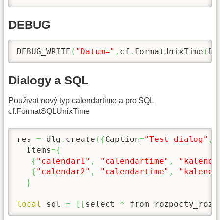
DEBUG
DEBUG_WRITE
(
"Datum="
,
cf
.
FormatUnixTime
(
Da
Dialogy a SQL
Používat nový typ calendartime a pro SQL
cf.FormatSQLUnixTime
res 
=
 dlg
.
create
(
{
Caption
=
"Test dialog"
,
 
  Items
=
{
{
"calendar1"
,
"calendartime"
,
"kalendá
{
"calendar2"
,
"calendartime"
,
"kalendá
}
local
 sql 
=
[
[
select 
*
 from rozpocty_rozp